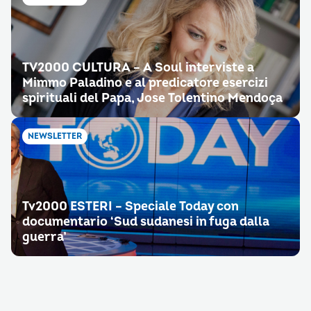
TV2000 CULTURA – A Soul interviste a
Mimmo Paladino e al predicatore esercizi
spirituali del Papa, Jose Tolentino Mendoça
NEWSLETTER
Tv2000 ESTERI – Speciale Today con
documentario ‘Sud sudanesi in fuga dalla
guerra’