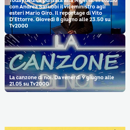
Today dedica puntata alla Nigeria. In studio
con Andrea Sarubbi il viceministro agli
esteri Mario Giro. Il reportage di Vito
D’Ettorre. Giovedì 8 giugno alle 23.50 su
Tv2000
La canzone di noi. Da venerdì 9 giugno alle
21.05 su Tv2000