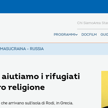
Chi Siamo
Area St
PROGRAMMI
DOCFILM
GUI
AMAS
UCRAINA – RUSSIA
aiutiamo i rifugiati
ro religione
che arrivano sull’isola di Rodi, in Grecia.