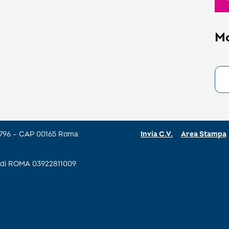
M
a 796 – CAP 00165 Roma
Invia C.V.
Area Stampa
se di ROMA 03922811009