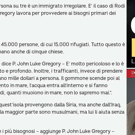
sona su tre è un immigrato irregolare. E’ il caso di Rodi
Gregory lavora per provvedere ai bisogni primari dei
45.000 persone, di cui 15.000 rifugiati. Tutto questo è
upano anche di cinque chiese.
 – dice P. John Luke Gregory – E’ molto pericoloso e lo è
to e profondo. Inoltre, i trafficanti, invece di prendere
no mille dollari a persona. Il gommone scende poi al
nto in mare, l’acqua entra all’interno e si fanno
i, quanti muoiono in mare, non lo sapremo mai.”.
quest’isola provengono dalla Siria, ma anche dall’Iraq,
e la maggior parte sono musulmani, ma lui li aiuta senza
i più bisognosi – aggiunge P. John Luke Gregory –