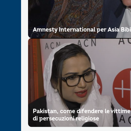
Amnesty International per Asia Bibi
Pakistan, come difendere le vittime
di persecuzioni religiose