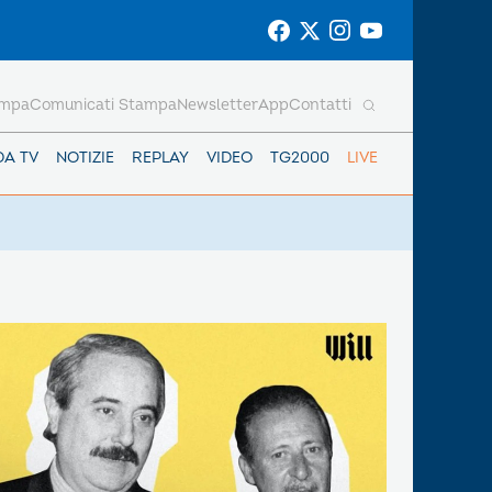
ampa
Comunicati Stampa
Newsletter
App
Contatti
DA TV
NOTIZIE
REPLAY
VIDEO
TG2000
LIVE