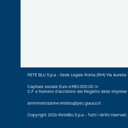
RETE BLU S.p.a - Sede Legale Roma (RM) Via Aureli
Capitale sociale Euro 6.980.000,00 i.v
C.F. e Numero d’iscrizione del Registro delle Impre
amministrazione.reteblu@pec.glauco.it
Copyright 2026 ReteBlu S.p.a - Tutti i diritti riservati.