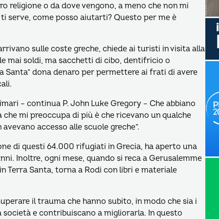
loro religione o da dove vengono, a meno che non mi
 ti serve, come posso aiutarti? Questo per me è
rrivano sulle coste greche, chiede ai turisti in visita alla
e mai soldi, ma sacchetti di cibo, dentifricio o
ra Santa” dona denaro per permettere ai frati di avere
ali.
rimari – continua P. John Luke Gregory – Che abbiano
sa che mi preoccupa di più è che ricevano un qualche
on avevano accesso alle scuole greche”.
ne di questi 64.000 rifugiati in Grecia, ha aperto una
lunni. Inoltre, ogni mese, quando si reca a Gerusalemme
 Terra Santa, torna a Rodi con libri e materiale
a superare il trauma che hanno subito, in modo che sia i
la società e contribuiscano a migliorarla. In questo