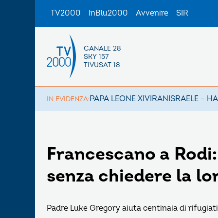
TV2000
InBlu2000
Avvenire
SIR
CANALE 28
SKY 157
TIVUSAT 18
PAPA LEONE XIV
IRAN
ISRAELE – H
IN EVIDENZA:
Francescano a Rodi: 
senza chiedere la lo
Padre Luke Gregory aiuta centinaia di rifugiati 