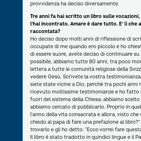
provvidenza ha deciso diversamente.
Tre anni fa hai scritto un libro sulle vocazion
l’hai incontrato. Amare è dare tutto. E’ lì ch
raccontata?
Ho deciso dopo molti anni di riflessione di scri
occupate di me quando ero piccolo e ho chiest
di essere suore, avete deciso di continuare s
possibile, abbiamo tutte 80 anni, tra poco mor
lettera a tutte le comunità religiose della Sviz
vedere Gesù. Scrivete la vostra testimonianza
siete state vicine a Dio, perchè tra pochi anni
ricevuto moltissime testimonianze e ho fatto s
fuori del sistema della Chiesa; abbiamo scelto c
abbiamo cercato di pubblicarlo. Proprio in qu
l’anno della vita consacrata e allora, visto che
chiedo al papa di fare una prefazione al libro
trovarlo e gli ho detto: “Ecco vorrei fare quest
Il libro è stato tradotto in quindici lingue e il 