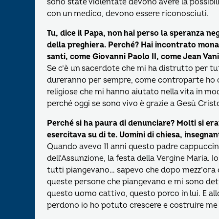
sono state violentate devono avere la possibilit
con un medico, devono essere riconosciuti.
Tu, dice il Papa, non hai perso la speranza ne
della preghiera. Perché? Hai incontrato monaci
santi, come Giovanni Paolo II, come Jean Vanie
Se c’è un sacerdote che mi ha distrutto per tutta
dureranno per sempre, come controparte ho co
religiose che mi hanno aiutato nella vita in mo
perché oggi se sono vivo è grazie a Gesù Crist
Perché si ha paura di denunciare? Molti si era
esercitava su di te. Uomini di chiesa, insegnan
Quando avevo 11 anni questo padre cappuccino 
dell’Assunzione, la festa della Vergine Maria. 
tutti piangevano… sapevo che dopo mezz’ora q
queste persone che piangevano e mi sono detto
questo uomo cattivo, questo porco in lui. E all
perdono io ho potuto crescere e costruire me