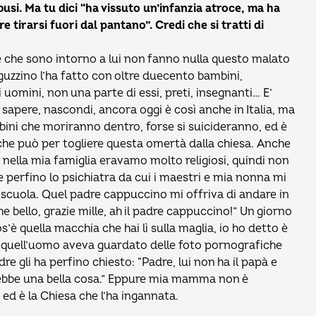
abusi. Ma tu dici “ha vissuto un’infanzia atroce, ma ha
re tirarsi fuori dal pantano”. Credi che si tratti di
e che sono intorno a lui non fanno nulla questo malato
guzzino l’ha fatto con oltre duecento bambini,
 uomini, non una parte di essi, preti, insegnanti… E’
 sapere, nascondi, ancora oggi è così anche in Italia, ma
ini che moriranno dentro, forse si suicideranno, ed è
che può per togliere questa omertà dalla chiesa. Anche
 nella mia famiglia eravamo molto religiosi, quindi non
e perfino lo psichiatra da cui i maestri e mia nonna mi
scuola. Quel padre cappuccino mi offriva di andare in
he bello, grazie mille, ah il padre cappuccino!” Un giorno
è quella macchia che hai lì sulla maglia, io ho detto è
hè quell’uomo aveva guardato delle foto pornografiche
e gli ha perfino chiesto: “Padre, lui non ha il papà e
sarebbe una bella cosa.” Eppure mia mamma non è
 ed è la Chiesa che l’ha ingannata.