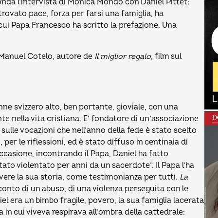
onda l’intervista di Monica Mondo con Daniel Pittet:
ovato pace, forza per farsi una famiglia, ha
cui Papa Francesco ha scritto la prefazione. Una
 Manuel Cotelo, autore de
Il miglior regalo
, film sul
.
ne svizzero alto, ben portante, gioviale, con una
nte nella vita cristiana. E’ fondatore di un’associazione
o sulle vocazioni che nell’anno della fede è stato scelto
er le riflessioni, ed è stato diffuso in centinaia di
’occasione, incontrando il Papa, Daniel ha fatto
ato violentato per anni da un sacerdote”. Il Papa l’ha
ivere la sua storia, come testimonianza per tutti.
La
conto di un abuso, di una violenza perseguita con le
niel era un bimbo fragile, povero, la sua famiglia lacerata
a in cui viveva respirava all’ombra della cattedrale: