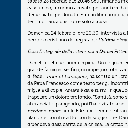
sabato 23 febbraio alle 20.45 Soul rimanda in 
caso unico, un uomo abusato per anni che ha tr
denunciato, perdonato. Suo un libro crudo di 
testimonianza che non è solo accusa.
Domenica 24 febbraio, ore 20.30, intervista a
perdono cristiano del regista de
L’ultima cima
Ecco l’integrale della intervista a Daniel Pittet:
Daniel Pittet è un uomo in piedi. Un cinquanten
grande famiglia, sei figli, un impegno totalizza
di fedeli,
Prier et témoigner
, ha scritto un libr
da Papa Francesco come testo per gli incontri, p
migliaia di copie,
Amare è dare tutto
. In quell
trapelare un dolore profondo: “Santità, sono st
abbracciato, piangendo, poi l’ha invitato a scr
perdono, padre
per le Edizioni Piemme è il rac
blandizie, con il ricatto, con la soggezione. Da
dipendeva dalla carità della chiesa. La cittadin