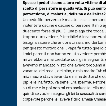
Spesso i pedofili sono a loro volta vittime di 
scelto di persistere in quella vita. Si può semp
perversione, di malattia, dell’una e dell’altra?
Un pedofilo perverso è malato, e se le person
violenterà decine e decine di persone. Il mio a
duecento forse di più. E’ una piaga che tocca li
troppo duro vedere, è terribile! Allora non vuoi
bisogna sapere che ancora ci saranno dei bamb
per questo motivo che il Papa fa tutto quello 
i miei parenti non hanno voluto vedere: perchè
mi avrebbero mai creduto; così gli insegnanti, 
avevano mandato, visto che avevo problemi a 
vacanza, dei regali, del cibo, e mia madre “Ah c
mia madre stava lavando e mi ha detto: che cos’
pipi e lei ha fatto: va bene. Era sperma. Perc
su di me e io poi non mi ero asciugato. Mia madr
quindi se vuole insegnargli lei la sessualità 
colpevole perchè lei aveva fiducia nella Chiesa