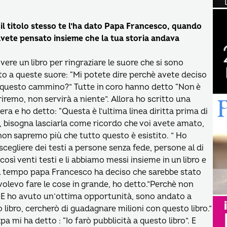
i, il titolo stesso te l’ha dato Papa Francesco, quando
e avete pensato insieme che la tua storia andava
vere un libro per ringraziare le suore che si sono
o a queste suore: “Mi potete dire perchè avete deciso
u questo cammino?” Tutte in coro hanno detto “Non è
iremo, non servirà a niente”. Allora ho scritto una
zera e ho detto: “Questa è l’ultima linea diritta prima di
, bisogna lasciarla come ricordo che voi avete amato,
 non sapremo più che tutto questo è esistito. ” Ho
cegliere dei testi a persone senza fede, persone al di
osì venti testi e li abbiamo messi insieme in un libro e
el tempo papa Francesco ha deciso che sarebbe stato
 volevo fare le cose in grande, ho detto.”Perchè non
?” E ho avuto un’ottima opportunità, sono andato a
o libro, cercherò di guadagnare milioni con questo libro.”
Papa mi ha detto : “Io farò pubblicità a questo libro”. E