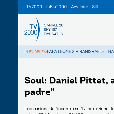
TV2000
InBlu2000
Avvenire
SIR
CANALE 28
SKY 157
TIVUSAT 18
PAPA LEONE XIV
IRAN
ISRAELE – H
IN EVIDENZA:
Soul: Daniel Pittet,
padre”
In occasione dell’incontro su “La protezione de