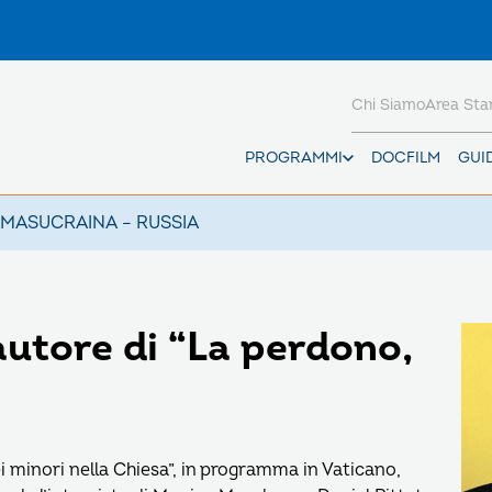
Chi Siamo
Area St
PROGRAMMI
DOCFILM
GUI
AMAS
UCRAINA – RUSSIA
 autore di “La perdono,
i minori nella Chiesa”, in programma in Vaticano,