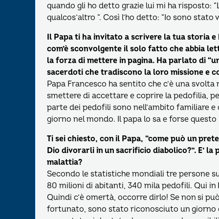
quando gli ho detto grazie lui mi ha risposto: “L
qualcos’altro “. Così l’ho detto: “Io sono stato
Il Papa ti ha invitato a scrivere la tua storia
com’è sconvolgente il solo fatto che abbia letto
la forza di mettere in pagina. Ha parlato di 
sacerdoti che tradiscono la loro missione e con
Papa Francesco ha sentito che c’è una svolta n
smettere di accettare e coprire la pedofilia, p
parte dei pedofili sono nell’ambito familiare e
giorno nel mondo. Il papa lo sa e forse questo li
Ti sei chiesto, con il Papa, “come può un pret
Dio divorarli in un sacrificio diabolico?”. E’ la
malattia?
Secondo le statistiche mondiali tre persone su
80 milioni di abitanti, 340 mila pedofili. Qui in
Quindi c’è omertà, occorre dirlo! Se non si può p
fortunato, sono stato riconosciuto un giorno d