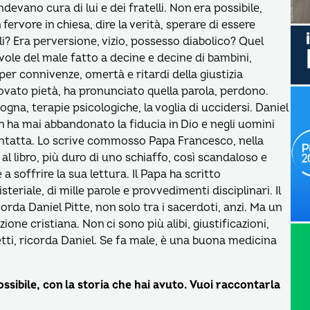
devano cura di lui e dei fratelli. Non era possibile,
ervore in chiesa, dire la verità, sperare di essere
? Era perversione, vizio, possesso diabolico? Quel
ole del male fatto a decine e decine di bambini,
er connivenze, omertà e ritardi della giustizia
provato pietà, ha pronunciato quella parola, perdono.
gogna, terapie psicologiche, la voglia di uccidersi. Daniel
on ha mai abbandonato la fiducia in Dio e negli uomini
 intatta. Lo scrive commosso Papa Francesco, nella
l libro, più duro di uno schiaffo, così scandaloso e
a soffrire la sua lettura. Il Papa ha scritto
teriale, di mille parole e provvedimenti disciplinari. Il
corda Daniel Pitte, non solo tra i sacerdoti, anzi. Ma un
one cristiana. Non ci sono più alibi, giustificazioni,
tetti, ricorda Daniel. Se fa male, è una buona medicina
sibile, con la storia che hai avuto. Vuoi raccontarla