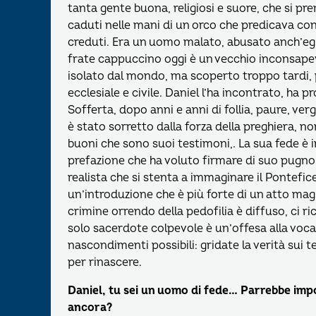
tanta gente buona, religiosi e suore, che si pren
caduti nelle mani di un orco che predicava con f
creduti. Era un uomo malato, abusato anch’egli
frate cappuccino oggi è un vecchio inconsapev
isolato dal mondo, ma scoperto troppo tardi, p
ecclesiale e civile. Daniel l’ha incontrato, ha 
Sofferta, dopo anni e anni di follia, paure, ver
è stato sorretto dalla forza della preghiera, n
buoni che sono suoi testimoni,. La sua fede è
prefazione che ha voluto firmare di suo pugno a
realista che si stenta a immaginare il Pontefice 
un’introduzione che è più forte di un atto magis
crimine orrendo della pedofilia è diffuso, ci ri
solo sacerdote colpevole è un’offesa alla vocazi
nascondimenti possibili: gridate la verità sui 
per rinascere.
Daniel, tu sei un uomo di fede… Parrebbe impos
ancora?