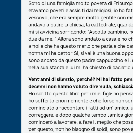
Sono di una famiglia molto povera di Friburgo,
eravamo poveri e assisiti dai religiosi, io ho fa
vescovo, che era sempre molto gentile con me,
andavo a pulire la chiesa, la cattedrale, quan
mi si avvicina sorridendo: “Ascolta bambino, ho
due da me. ” Allora sono andato a casa e ho c
a noi e che ha questo merlo che parla e che ca
nonna mi ha detto.” Si, si vai è una buona opp
sono andato da questo padre cappuccino e il m
nella sua stanza e lui mi ha chiesto di baciarlo 
Vent’anni di silenzio, perché? Mi hai fatto pe
decenni non hanno voluto dire nulla, schiaccia
Ho scritto questo libro per i miei figli: ho pen
ho sofferto enormemente e che forse non sono 
cominciato a raccontare i fatti ad un’ amica, un
correggere, e dopo qualche tempo l’amica giorna
comincerò a lavorare, a fare il meglio che poss
per questo, non ho bisogno di soldi, sono pove