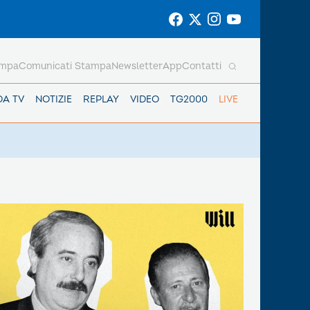
ampa
Comunicati Stampa
Newsletter
App
Contatti
DA TV
NOTIZIE
REPLAY
VIDEO
TG2000
LIVE