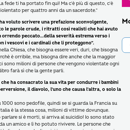
a fede ti ha portato fin qui! Ma c’è più di questo, c’è
 violentato per quattro anni da un sacerdote.”
M
 e ha voluto scrivere una prefazione sconvolgente,
 le parole crude, i ritratti così realisti che hai avuto
“un orrendo peccato…della severità estrema verso i
 i vescovi e i cardinali che li proteggono”.
ella Chiesa, che bisogna essere veri, duri, che bisogna
erchè è orribile, ma bisogna dire anche che la maggior
 ci sono milioni di persone che vengono violentate ogni
bro farà sì che la gente parli.
e che ha consacrato la sua vita per condurre i bambini
 perversione, il diavolo, l’uno che causa l’altra, o solo la
 1000 sono pedofile, quindi se si guarda la Francia su
 Italia è la stessa cosa, milioni di vittime dovunque.
arlare si è morti, si arriva al suicidio! Io sono stato
a un amico e lì ho potuto rivivere. Le persone che