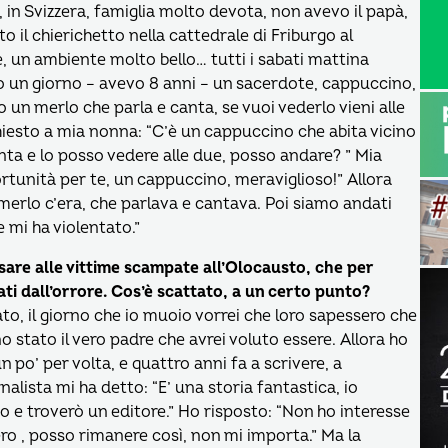
 in Svizzera, famiglia molto devota, non avevo il papà,
tto il chierichetto nella cattedrale di Friburgo al
 un ambiente molto bello… tutti i sabati mattina
do un giorno – avevo 8 anni – un sacerdote, cappuccino,
 un merlo che parla e canta, se vuoi vederlo vieni alle
hiesto a mia nonna: “C’è un cappuccino che abita vicino
nta e lo posso vedere alle due, posso andare? ” Mia
ortunità per te, un cappuccino, meraviglioso!” Allora
erlo c’era, che parlava e cantava. Poi siamo andati
e mi ha violentato.”
nsare alle vittime scampate all’Olocausto, che per
ti dall’orrore. Cos’è scattato, a un certo punto?
sato, il giorno che io muoio vorrei che loro sapessero che
stato il vero padre che avrei voluto essere. Allora ho
 po’ per volta, e quattro anni fa a scrivere, a
lista mi ha detto: “E’ una storia fantastica, io
o e troverò un editore.” Ho risposto: “Non ho interesse
ro , posso rimanere così, non mi importa.” Ma la