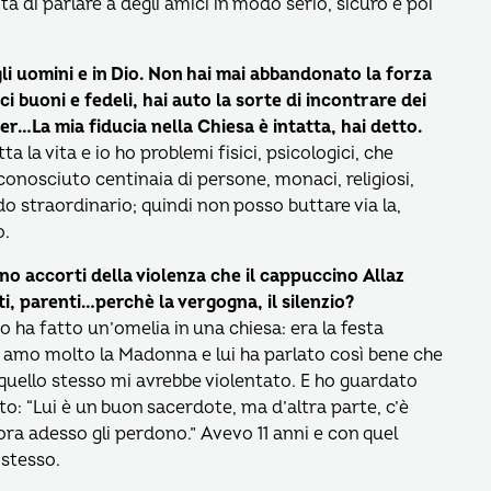
à di parlare a degli amici in modo serio, sicuro e poi
gli uomini e in Dio. Non hai mai abbandonato la forza
 buoni e fedeli, hai auto la sorte di incontrare dei
r…La mia fiducia nella Chiesa è intatta, hai detto.
 la vita e io ho problemi fisici, psicologici, che
nosciuto centinaia di persone, monaci, religiosi,
do straordinario; quindi non posso buttare via la,
o.
no accorti della violenza che il cappuccino Allaz
ti, parenti…perchè la vergogna, il silenzio?
ha fatto un’omelia in una chiesa: era la festa
Io amo molto la Madonna e lui ha parlato così bene che
uello stesso mi avrebbe violentato. E ho guardato
: “Lui è un buon sacerdote, ma d’altra parte, c’è
ora adesso gli perdono.” Avevo 11 anni e con quel
 stesso.