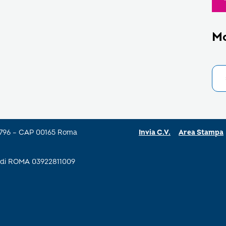
M
a 796 – CAP 00165 Roma
Invia C.V.
Area Stampa
se di ROMA 03922811009