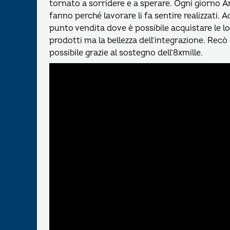
tornato a sorridere e a sperare. Ogni giorno A
fanno perché lavorare li fa sentire realizzati. 
punto vendita dove è possibile acquistare le lo
prodotti ma la bellezza dell’integrazione. Recò
possibile grazie al sostegno dell’8xmille.