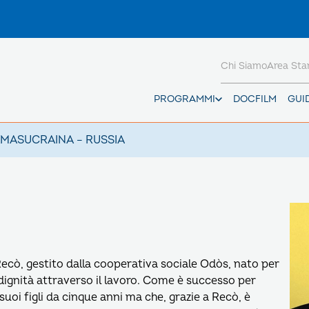
Chi Siamo
Area St
PROGRAMMI
DOCFILM
GUI
AMAS
UCRAINA – RUSSIA
e Recò, gestito dalla cooperativa sociale Odòs, nato per
 dignità attraverso il lavoro. Come è successo per
suoi figli da cinque anni ma che, grazie a Recò, è