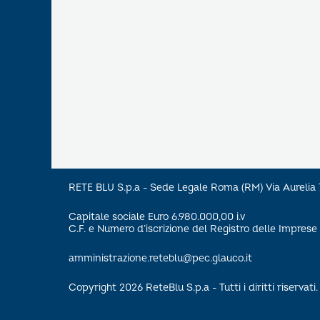
RETE BLU S.p.a - Sede Legale Roma (RM) Via Aureli
Capitale sociale Euro 6.980.000,00 i.v
C.F. e Numero d’iscrizione del Registro delle Impre
amministrazione.reteblu@pec.glauco.it
Copyright 2026 ReteBlu S.p.a - Tutti i diritti riservati.