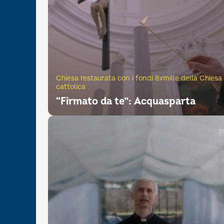
Chiesa restaurata con i fondi 8xmille della Chiesa
cattolica
“Firmato da te”: Acquasparta