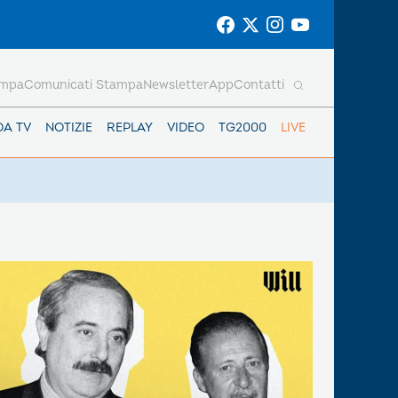
ampa
Comunicati Stampa
Newsletter
App
Contatti
DA TV
NOTIZIE
REPLAY
VIDEO
TG2000
LIVE