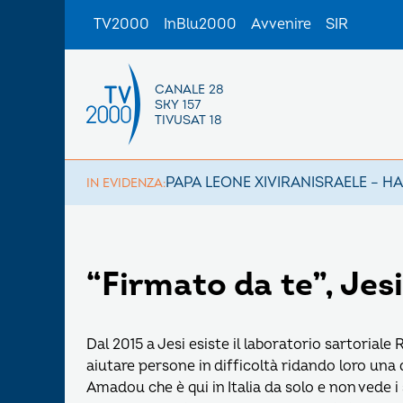
TV2000
InBlu2000
Avvenire
SIR
CANALE 28
SKY 157
TIVUSAT 18
PAPA LEONE XIV
IRAN
ISRAELE – H
IN EVIDENZA:
“Firmato da te”, Jesi
Dal 2015 a Jesi esiste il laboratorio sartorial
aiutare persone in difficoltà ridando loro una
Amadou che è qui in Italia da solo e non vede i 