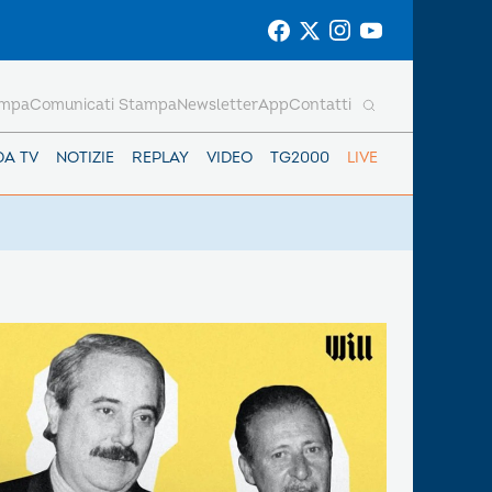
ampa
Comunicati Stampa
Newsletter
App
Contatti
DA TV
NOTIZIE
REPLAY
VIDEO
TG2000
LIVE