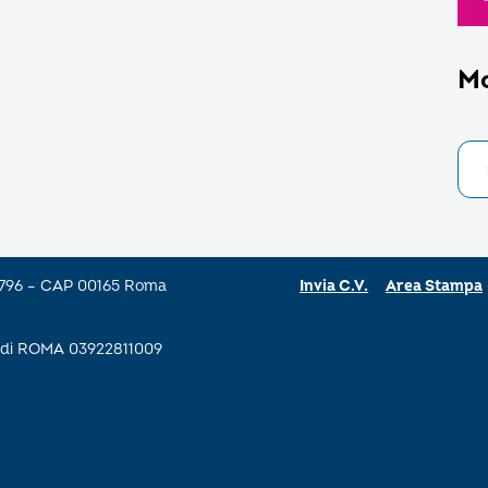
M
a 796 – CAP 00165 Roma
Invia C.V.
Area Stampa
se di ROMA 03922811009