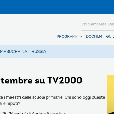
Chi Siamo
Area St
PROGRAMMI
DOCFILM
GUI
AMAS
UCRAINA – RUSSIA
ettembre su TV2000
a i maestri delle scuole primarie. Chi sono oggi queste
i e nipoti?
 28: “Maestri” di Andrea Salvadore.