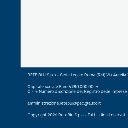
RETE BLU S.p.a - Sede Legale Roma (RM) Via Aureli
Capitale sociale Euro 6.980.000,00 i.v
C.F. e Numero d’iscrizione del Registro delle Impre
amministrazione.reteblu@pec.glauco.it
Copyright 2026 ReteBlu S.p.a - Tutti i diritti riservati.