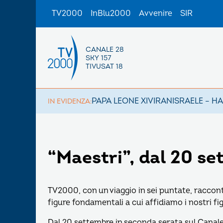
TV2000
InBlu2000
Avvenire
SIR
CANALE 28
SKY 157
TIVUSAT 18
PAPA LEONE XIV
IRAN
ISRAELE – H
IN EVIDENZA:
“Maestri”, dal 20 s
TV2000, con un viaggio in sei puntate, raccont
figure fondamentali a cui affidiamo i nostri figl
Dal 20 settembre in seconda serata sul Canale