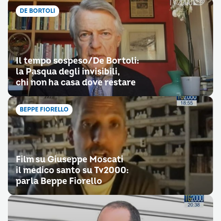
DE BORTOLI
Il tempo sospeso/De Bortoli:
la Pasqua degli invisibili,
chi non ha casa dove restare
BEPPE FIORELLO
Film su Giuseppe Moscati
il medico santo su Tv2000:
parla Beppe Fiorello