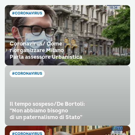
#CORONAVIRUS
Coronavirus/ Come
riorganizzare Milano
Parla assessore Urbanistica
#CORONAVIRUS
Il tempo sospeso/De Bortoli:
“Non abbiamo bisogno
di un paternalismo di Stato”
#CORONAVIRUS