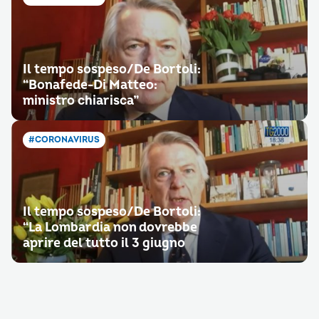
Il tempo sospeso/De Bortoli:
“Bonafede-Di Matteo:
ministro chiarisca”
#CORONAVIRUS
Il tempo sospeso/De Bortoli:
“La Lombardia non dovrebbe
aprire del tutto il 3 giugno