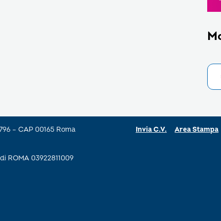
M
a 796 – CAP 00165 Roma
Invia C.V.
Area Stampa
se di ROMA 03922811009