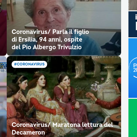
Coronavirus/ Parla il figlio
di Ersilia, 94 anni, ospite
del Pio Albergo Trivulzio
#CORONAVIRUS
Coronavirus/ Maratona lettura del
Decameron