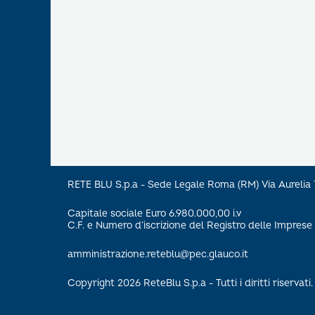
RETE BLU S.p.a - Sede Legale Roma (RM) Via Aureli
Capitale sociale Euro 6.980.000,00 i.v
C.F. e Numero d’iscrizione del Registro delle Impre
amministrazione.reteblu@pec.glauco.it
Copyright 2026 ReteBlu S.p.a - Tutti i diritti riservati.