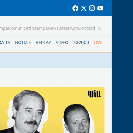
ampa
Comunicati Stampa
Newsletter
App
Contatti
DA TV
NOTIZIE
REPLAY
VIDEO
TG2000
LIVE