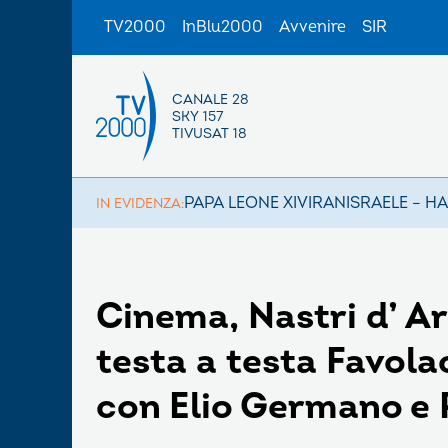
TV2000
InBlu2000
Avvenire
SIR
CANALE 28
SKY 157
TIVUSAT 18
PAPA LEONE XIV
IRAN
ISRAELE – H
IN EVIDENZA:
Cinema, Nastri d’ A
testa a testa Favola
con Elio Germano e 