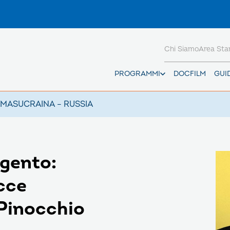
Chi Siamo
Area St
PROGRAMMI
DOCFILM
GUI
AMAS
UCRAINA – RUSSIA
rgento:
cce
Pinocchio