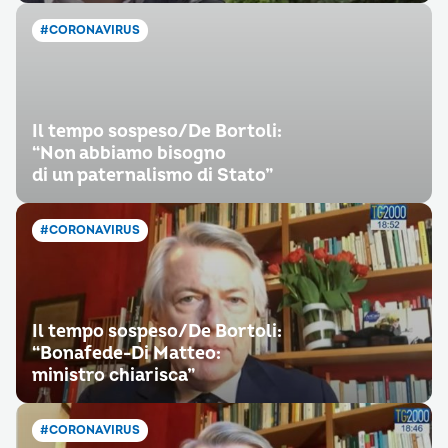
#CORONAVIRUS
Il tempo sospeso/De Bortoli:
“Non abbiamo bisogno
di un paternalismo di Stato”
#CORONAVIRUS
Il tempo sospeso/De Bortoli:
“Bonafede-Di Matteo:
ministro chiarisca”
#CORONAVIRUS