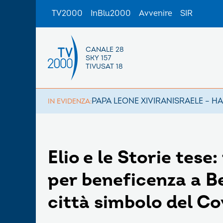
TV2000
InBlu2000
Avvenire
SIR
CANALE 28
SKY 157
TIVUSAT 18
PAPA LEONE XIV
IRAN
ISRAELE – H
IN EVIDENZA:
Elio e le Storie tese
per beneficenza a 
città simbolo del Co