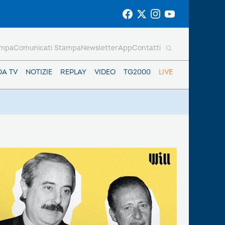
ampa
Comunicati Stampa
Newsletter
App
Contatti
DA TV
NOTIZIE
REPLAY
VIDEO
TG2000
LIVE