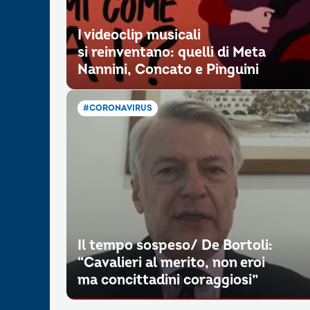
I videoclip musicali
si reinventano: quelli di Meta
Nannini, Concato e Pinguini
#CORONAVIRUS
Il tempo sospeso/ De Bortoli:
“Cavalieri al merito, non eroi
ma concittadini coraggiosi”