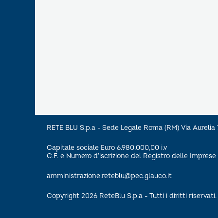
RETE BLU S.p.a - Sede Legale Roma (RM) Via Aureli
Capitale sociale Euro 6.980.000,00 i.v
C.F. e Numero d’iscrizione del Registro delle Impre
amministrazione.reteblu@pec.glauco.it
Copyright 2026 ReteBlu S.p.a - Tutti i diritti riservati.