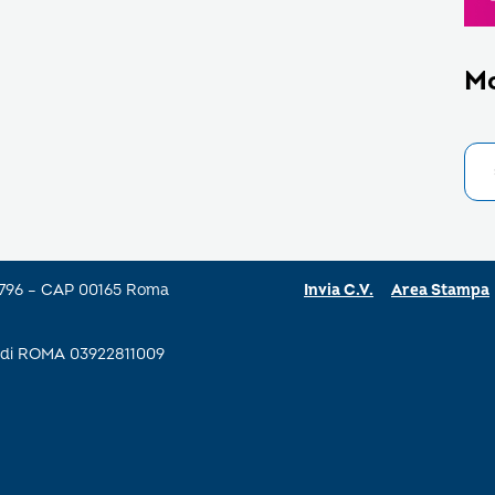
M
a 796 – CAP 00165 Roma
Invia C.V.
Area Stampa
se di ROMA 03922811009