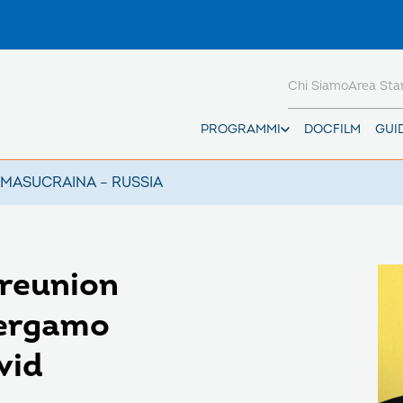
Chi Siamo
Area St
PROGRAMMI
DOCFILM
GUI
AMAS
UCRAINA – RUSSIA
: reunion
Bergamo
vid