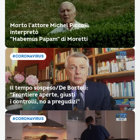
Morto l’attore Michel Piccoli:
interpretò
“Habemus Papam” di Moretti
#CORONAVIRUS
Il tempo sospeso/De Bortoli:
“Frontiere aperte, giusti
i controlli, no a pregudizi”
#CORONAVIRUS