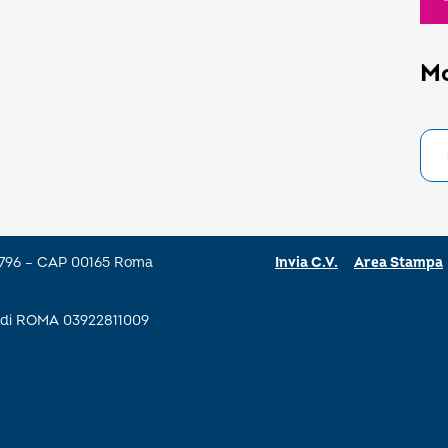
M
a 796 – CAP 00165 Roma
Invia C.V.
Area Stampa
se di ROMA 03922811009