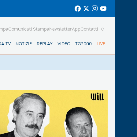
ampa
Comunicati Stampa
Newsletter
App
Contatti
DA TV
NOTIZIE
REPLAY
VIDEO
TG2000
LIVE