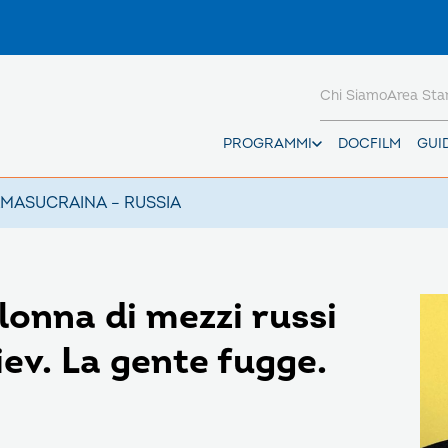
Chi Siamo
Area St
PROGRAMMI
DOCFILM
GUI
AMAS
UCRAINA – RUSSIA
lonna di mezzi russi
ev. La gente fugge.