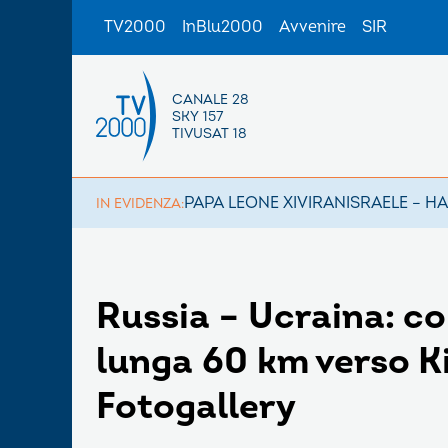
TV2000
InBlu2000
Avvenire
SIR
CANALE 28
SKY 157
TIVUSAT 18
PAPA LEONE XIV
IRAN
ISRAELE – H
IN EVIDENZA:
Russia – Ucraina: co
lunga 60 km verso Ki
Fotogallery