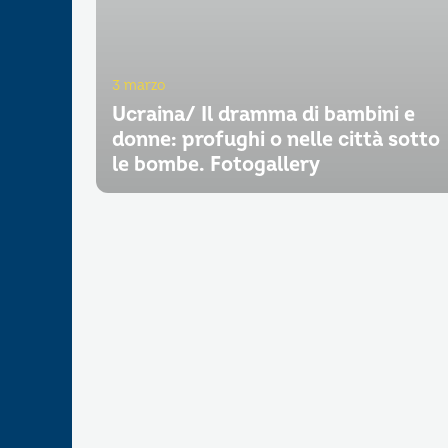
3 marzo
Ucraina/ Il dramma di bambini e
donne: profughi o nelle città sotto
le bombe. Fotogallery