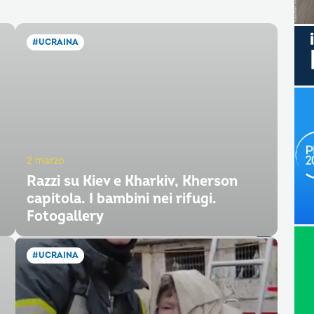
#UCRAINA
2 marzo
Razzi su Kiev e Kharkiv, Kherson
capitola. I bambini nei rifugi.
Fotogallery
#UCRAINA