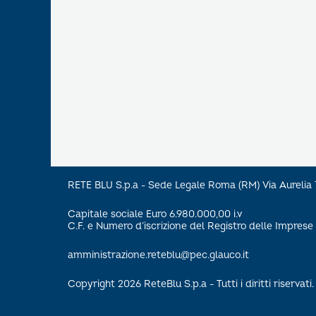
RETE BLU S.p.a - Sede Legale Roma (RM) Via Aureli
Capitale sociale Euro 6.980.000,00 i.v
C.F. e Numero d’iscrizione del Registro delle Impre
amministrazione.reteblu@pec.glauco.it
Copyright 2026 ReteBlu S.p.a - Tutti i diritti riservati.