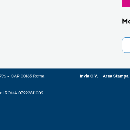
M
a 796 – CAP 00165 Roma
Invia C.V.
Area Stampa
se di ROMA 03922811009