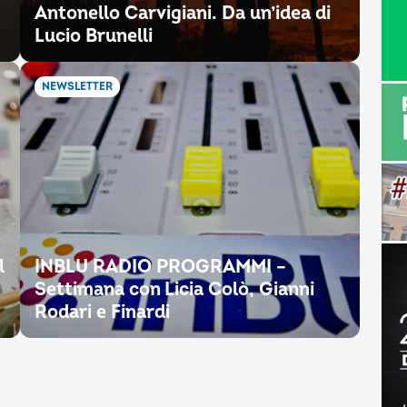
Antonello Carvigiani. Da un’idea di
Lucio Brunelli
NEWSLETTER
l
INBLU RADIO PROGRAMMI –
Settimana con Licia Colò, Gianni
Rodari e Finardi