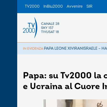
TV2000
InBlu2000
Avvenire
SIR
CANALE 28
SKY 157
TIVUSAT 18
PAPA LEONE XIV
IRAN
ISRAELE – H
IN EVIDENZA:
Papa: su Tv2000 la 
e Ucraina al Cuore 