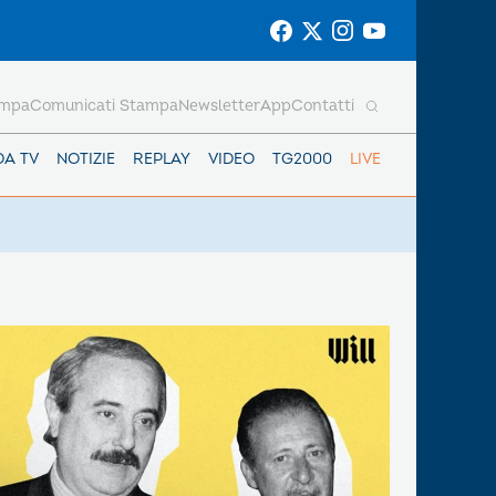
ampa
Comunicati Stampa
Newsletter
App
Contatti
DA TV
NOTIZIE
REPLAY
VIDEO
TG2000
LIVE