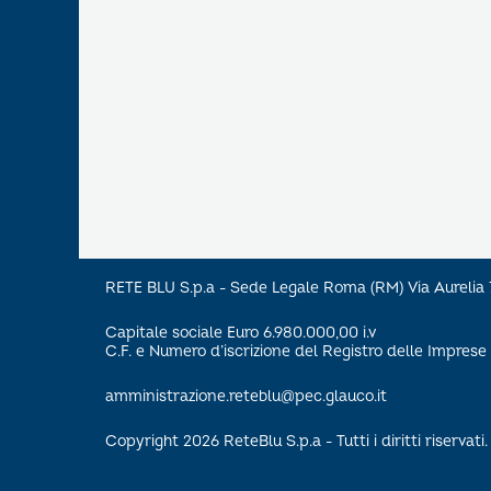
RETE BLU S.p.a - Sede Legale Roma (RM) Via Aureli
Capitale sociale Euro 6.980.000,00 i.v
C.F. e Numero d’iscrizione del Registro delle Impre
amministrazione.reteblu@pec.glauco.it
Copyright 2026 ReteBlu S.p.a - Tutti i diritti riservati.