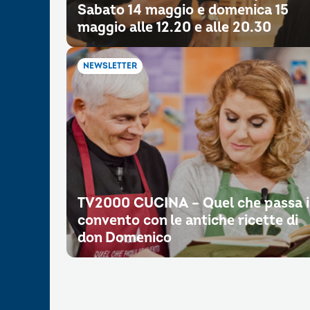
Sabato 14 maggio e domenica 15
maggio alle 12.20 e alle 20.30
NEWSLETTER
TV2000 CUCINA – Quel che passa i
convento con le antiche ricette di
don Domenico