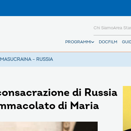
Chi Siamo
Area St
PROGRAMMI
DOCFILM
GUI
AMAS
UCRAINA – RUSSIA
consacrazione di Russia
Immacolato di Maria