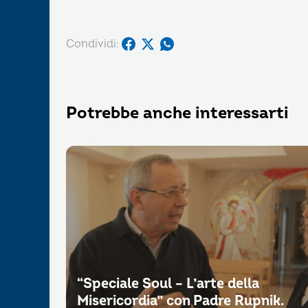
Condividi:
Potrebbe anche interessarti
“Speciale Soul – L’arte della
Misericordia” con Padre Rupnik.