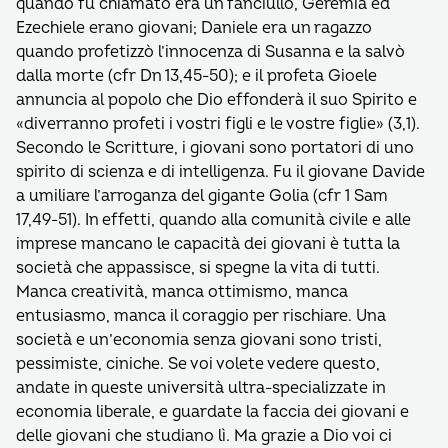
quando fu chiamato era un fanciullo, Geremia ed
Ezechiele erano giovani; Daniele era un ragazzo
quando profetizzò l’innocenza di Susanna e la salvò
dalla morte (cfr Dn 13,45-50); e il profeta Gioele
annuncia al popolo che Dio effonderà il suo Spirito e
«diverranno profeti i vostri figli e le vostre figlie» (3,1).
Secondo le Scritture, i giovani sono portatori di uno
spirito di scienza e di intelligenza. Fu il giovane Davide
a umiliare l’arroganza del gigante Golia (cfr 1 Sam
17,49-51). In effetti, quando alla comunità civile e alle
imprese mancano le capacità dei giovani è tutta la
società che appassisce, si spegne la vita di tutti.
Manca creatività, manca ottimismo, manca
entusiasmo, manca il coraggio per rischiare. Una
società e un’economia senza giovani sono tristi,
pessimiste, ciniche. Se voi volete vedere questo,
andate in queste università ultra-specializzate in
economia liberale, e guardate la faccia dei giovani e
delle giovani che studiano lì. Ma grazie a Dio voi ci