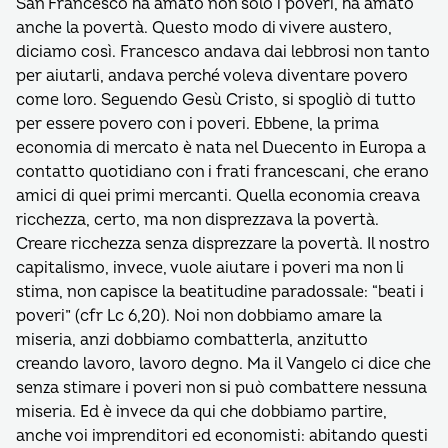
San Francesco ha amato non solo i poveri, ha amato
anche la povertà. Questo modo di vivere austero,
diciamo così. Francesco andava dai lebbrosi non tanto
per aiutarli, andava perché voleva diventare povero
come loro. Seguendo Gesù Cristo, si spogliò di tutto
per essere povero con i poveri. Ebbene, la prima
economia di mercato è nata nel Duecento in Europa a
contatto quotidiano con i frati francescani, che erano
amici di quei primi mercanti. Quella economia creava
ricchezza, certo, ma non disprezzava la povertà.
Creare ricchezza senza disprezzare la povertà. Il nostro
capitalismo, invece, vuole aiutare i poveri ma non li
stima, non capisce la beatitudine paradossale: “beati i
poveri” (cfr Lc 6,20). Noi non dobbiamo amare la
miseria, anzi dobbiamo combatterla, anzitutto
creando lavoro, lavoro degno. Ma il Vangelo ci dice che
senza stimare i poveri non si può combattere nessuna
miseria. Ed è invece da qui che dobbiamo partire,
anche voi imprenditori ed economisti: abitando questi