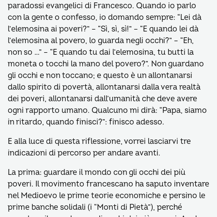
paradossi evangelici di Francesco. Quando io parlo
con la gente o confesso, io domando sempre: “Lei dà
l’elemosina ai poveri?” – “Sì, sì, sì!” – “E quando lei dà
l’elemosina al povero, lo guarda negli occhi?” – “Eh,
non so …” – “E quando tu dai l’elemosina, tu butti la
moneta o tocchi la mano del povero?”. Non guardano
gli occhi e non toccano; e questo è un allontanarsi
dallo spirito di povertà, allontanarsi dalla vera realtà
dei poveri, allontanarsi dall’umanità che deve avere
ogni rapporto umano. Qualcuno mi dirà: “Papa, siamo
in ritardo, quando finisci?”: finisco adesso.
E alla luce di questa riflessione, vorrei lasciarvi tre
indicazioni di percorso per andare avanti.
La prima: guardare il mondo con gli occhi dei più
poveri. Il movimento francescano ha saputo inventare
nel Medioevo le prime teorie economiche e persino le
prime banche solidali (i “Monti di Pietà”), perché