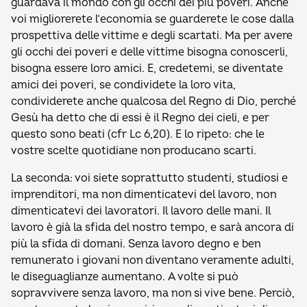
guardava il mondo con gli occhi dei più poveri. Anche
voi migliorerete l’economia se guarderete le cose dalla
prospettiva delle vittime e degli scartati. Ma per avere
gli occhi dei poveri e delle vittime bisogna conoscerli,
bisogna essere loro amici. E, credetemi, se diventate
amici dei poveri, se condividete la loro vita,
condividerete anche qualcosa del Regno di Dio, perché
Gesù ha detto che di essi è il Regno dei cieli, e per
questo sono beati (cfr Lc 6,20). E lo ripeto: che le
vostre scelte quotidiane non producano scarti.
La seconda: voi siete soprattutto studenti, studiosi e
imprenditori, ma non dimenticatevi del lavoro, non
dimenticatevi dei lavoratori. Il lavoro delle mani. Il
lavoro è già la sfida del nostro tempo, e sarà ancora di
più la sfida di domani. Senza lavoro degno e ben
remunerato i giovani non diventano veramente adulti,
le diseguaglianze aumentano. A volte si può
sopravvivere senza lavoro, ma non si vive bene. Perciò,