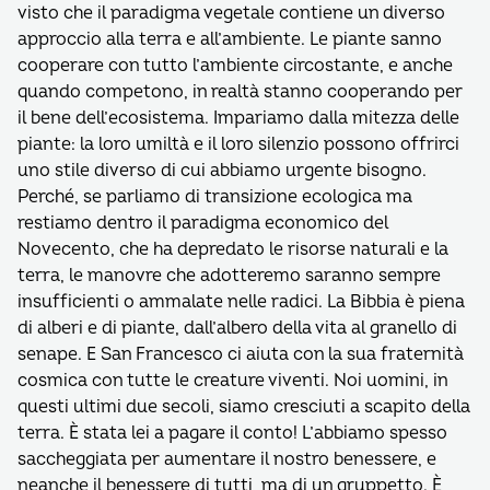
visto che il paradigma vegetale contiene un diverso
approccio alla terra e all’ambiente. Le piante sanno
cooperare con tutto l’ambiente circostante, e anche
quando competono, in realtà stanno cooperando per
il bene dell’ecosistema. Impariamo dalla mitezza delle
piante: la loro umiltà e il loro silenzio possono offrirci
uno stile diverso di cui abbiamo urgente bisogno.
Perché, se parliamo di transizione ecologica ma
restiamo dentro il paradigma economico del
Novecento, che ha depredato le risorse naturali e la
terra, le manovre che adotteremo saranno sempre
insufficienti o ammalate nelle radici. La Bibbia è piena
di alberi e di piante, dall’albero della vita al granello di
senape. E San Francesco ci aiuta con la sua fraternità
cosmica con tutte le creature viventi. Noi uomini, in
questi ultimi due secoli, siamo cresciuti a scapito della
terra. È stata lei a pagare il conto! L’abbiamo spesso
saccheggiata per aumentare il nostro benessere, e
neanche il benessere di tutti, ma di un gruppetto. È