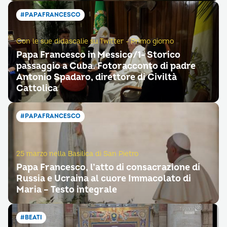
#PAPAFRANCESCO
Con le sue didascalie su Twitter - Primo giorno
Papa Francesco in Messico/1- Storico
passaggio a Cuba. Fotoracconto di padre
Antonio Spadaro, direttore di Civiltà
Cattolica
#PAPAFRANCESCO
25 marzo nella Basilica di San Pietro
Papa Francesco, l’atto di consacrazione di
Russia e Ucraina al cuore Immacolato di
Maria – Testo integrale
#BEATI