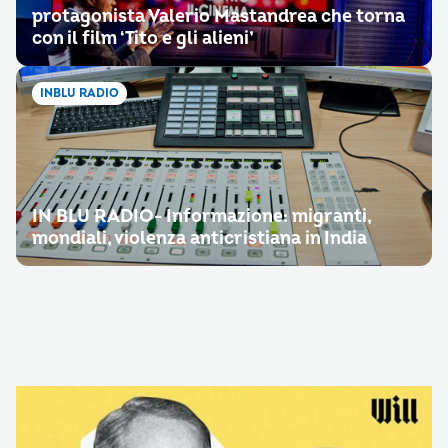
protagonista Valerio Mastandrea che torna
con il film ‘Tito e gli alieni’
INBLU RADIO
IN BLU RADIO- Informazione: migranti,
mondiali, violenza anticristiana in India