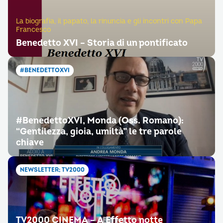
La biografia, il papato, la rinuncia e gli incontri con Papa
Francesco
Benedetto XVI – Storia di un pontificato
#BENEDETTOXVI
#BenedettoXVI, Monda (Oss. Romano):
“Gentilezza, gioia, umiltà” le tre parole
chiave
NEWSLETTER; TV2000
TV2000 CINEMA – A Effetto notte