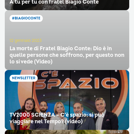
A tu per tu con fratel Biagio Conte
#BIAGIOCONTE
12 gennaio 2023
La morte di Fratel Biagio Conte: Dio è in
quelle persone che soffrono, per questo non
lo si vede (Video)
NEWSLETTER
TV2000 SCIENZA – C’è spazio: si può
viaggiare nel Tempo? (video)