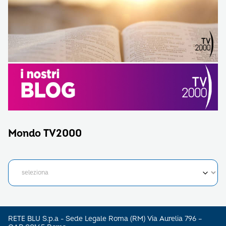
Mondo TV2000
RETE BLU S.p.a - Sede Legale Roma (RM) Via Aurelia 796 –