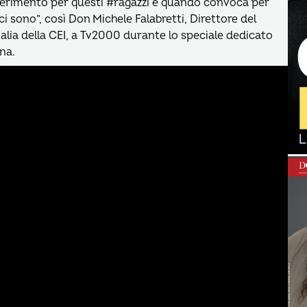
iferimento per questi #ragazzi e quando convoca per
 sono”, così Don Michele Falabretti, Direttore del
talia della CEI, a Tv2000 durante lo speciale dedicato
na.