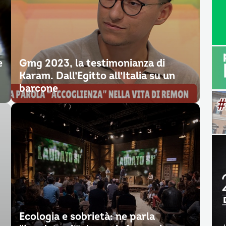
e
Gmg 2023, la testimonianza di
Karam. Dall’Egitto all’Italia su un
barcone
Ecologia e sobrietà: ne parla