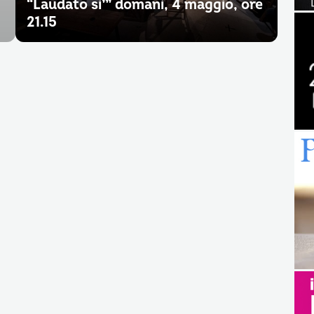
“Laudato si’” domani, 4 maggio, ore
21.15