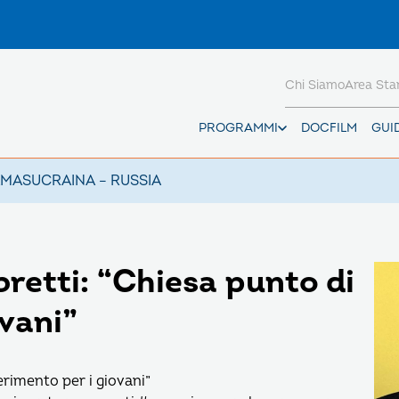
Chi Siamo
Area St
PROGRAMMI
DOCFILM
GUI
AMAS
UCRAINA – RUSSIA
retti: “Chiesa punto di
ovani”
erimento per i giovani”