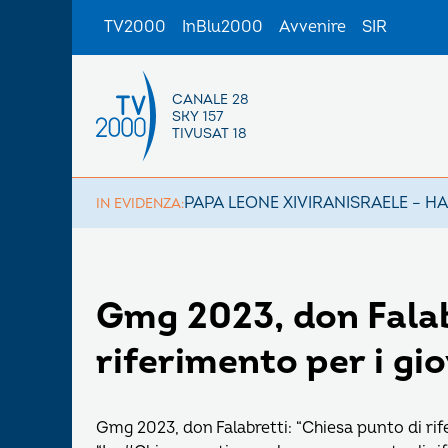
TV2000
InBlu2000
Avvenire
SIR
CANALE 28
SKY 157
TIVUSAT 18
PAPA LEONE XIV
IRAN
ISRAELE – H
IN EVIDENZA:
Gmg 2023, don Falab
riferimento per i gi
Gmg 2023, don Falabretti: “Chiesa punto di rif