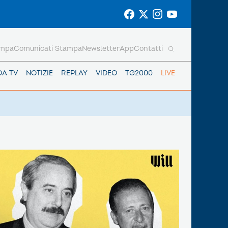
ampa
Comunicati Stampa
Newsletter
App
Contatti
DA TV
NOTIZIE
REPLAY
VIDEO
TG2000
LIVE