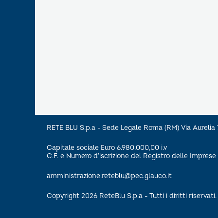
RETE BLU S.p.a - Sede Legale Roma (RM) Via Aureli
Capitale sociale Euro 6.980.000,00 i.v
C.F. e Numero d’iscrizione del Registro delle Impre
amministrazione.reteblu@pec.glauco.it
Copyright 2026 ReteBlu S.p.a - Tutti i diritti riservati.