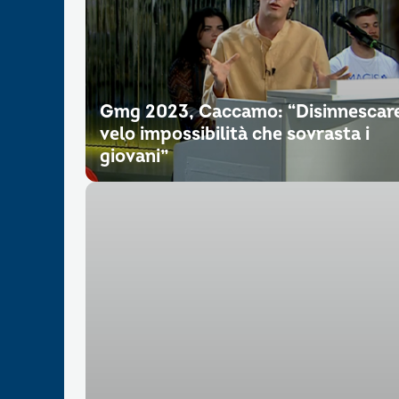
Gmg 2023, Caccamo: “Disinnescar
velo impossibilità che sovrasta i
giovani”