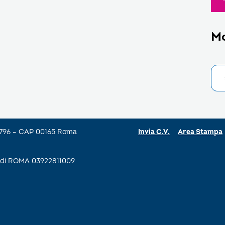
M
a 796 – CAP 00165 Roma
Invia C.V.
Area Stampa
se di ROMA 03922811009