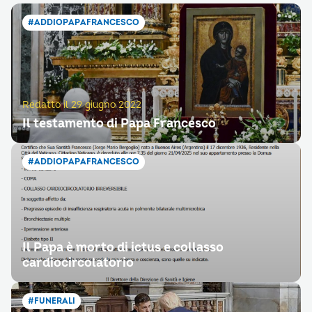
#ADDIOPAPAFRANCESCO
Redatto il 29 giugno 2022
Il testamento di Papa Francesco
#ADDIOPAPAFRANCESCO
Il Papa è morto di ictus e collasso
cardiocircolatorio
#FUNERALI