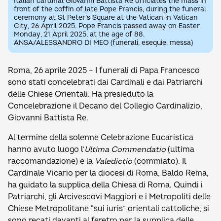
Italian cardinal Giovanni Battista Re officiates the mass in
front of the coffin of late Pope Francis, during the funeral
ceremony at St Peter’s Square at the Vatican in Vatican
City, 26 April 2025. Pope Francis passed away on Easter
Monday, 21 April 2025, at the age of 88.
ANSA/ALESSANDRO DI MEO (funerali, esequie, messa)
Roma, 26 aprile 2025 – I funerali di Papa Francesco
sono stati concelebrati dai Cardinali e dai Patriarchi
delle Chiese Orientali. Ha presieduto la
Concelebrazione il Decano del Collegio Cardinalizio,
Giovanni Battista Re.
Al termine della solenne Celebrazione Eucaristica
hanno avuto luogo l’
Ultima Commendatio
(ultima
raccomandazione) e la
Valedictio
(commiato). Il
Cardinale Vicario per la diocesi di Roma, Baldo Reina,
ha guidato la supplica della Chiesa di Roma. Quindi i
Patriarchi, gli Arcivescovi Maggiori e i Metropoliti delle
Chiese Metropolitane “sui iuris” orientali cattoliche, si
sono recati davanti al feretro per la supplica delle