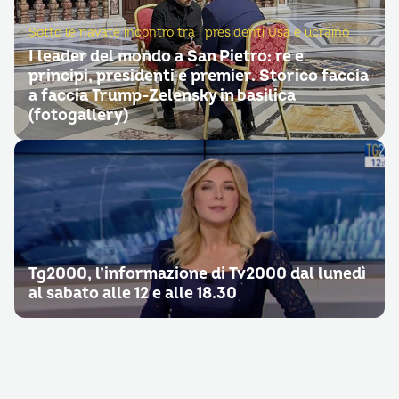
Sotto le navate incontro tra i presidenti Usa e ucraino
I leader del mondo a San Pietro: re e
principi, presidenti e premier. Storico faccia
a faccia Trump-Zelensky in basilica
(fotogallery)
Tg2000, l’informazione di Tv2000 dal lunedì
al sabato alle 12 e alle 18.30