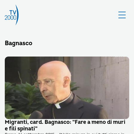
Bagnasco
Migranti, card. Bagnasco: “Fare a meno di muri
e fili spinati”