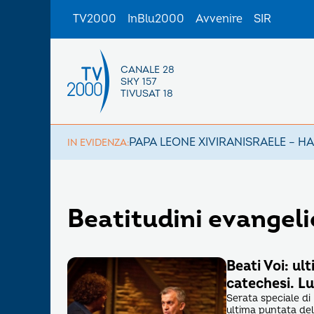
TV2000
InBlu2000
Avvenire
SIR
CANALE 28
SKY 157
TIVUSAT 18
PAPA LEONE XIV
IRAN
ISRAELE – H
IN EVIDENZA:
Beatitudini evangel
Beati Voi: ul
catechesi. Lu
Serata speciale di 
ultima puntata del