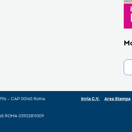
M
a 796 – CAP 00165 Roma
Invia C.V.
Area Stampa
se di ROMA 03922811009