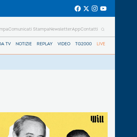
ampa
Comunicati Stampa
Newsletter
App
Contatti
DA TV
NOTIZIE
REPLAY
VIDEO
TG2000
LIVE