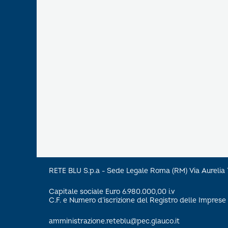
RETE BLU S.p.a - Sede Legale Roma (RM) Via Aureli
Capitale sociale Euro 6.980.000,00 i.v
C.F. e Numero d’iscrizione del Registro delle Impre
amministrazione.reteblu@pec.glauco.it