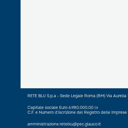
RETE BLU S.p.a - Sede Legale Roma (RM) Via Aureli
Capitale sociale Euro 6.980.000,00 i.v
C.F. e Numero d’iscrizione del Registro delle Impre
amministrazione.reteblu@pec.glauco.it