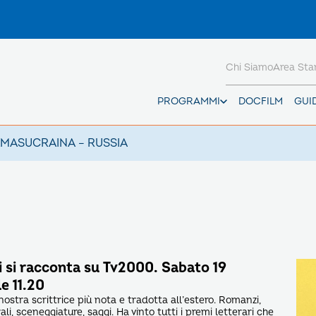
Chi Siamo
Area St
PROGRAMMI
DOCFILM
GUI
AMAS
UCRAINA – RUSSIA
i si racconta su Tv2000. Sabato 19
e 11.20
nostra scrittrice più nota e tradotta all’estero. Romanzi,
ali, sceneggiature, saggi. Ha vinto tutti i premi letterari che