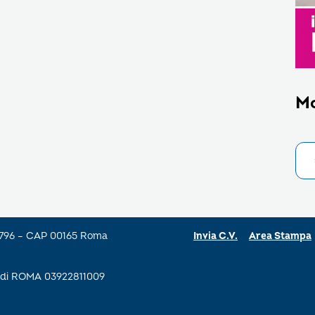
M
a 796 – CAP 00165 Roma
Invia C.V.
Area Stampa
se di ROMA 03922811009