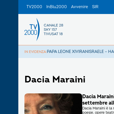
TV2000
InBlu2000
Avvenire
SIR
CANALE 28
SKY 157
TIVUSAT 18
PAPA LEONE XIV
IRAN
ISRAELE – H
IN EVIDENZA:
Dacia Maraini
Dacia Marain
settembre all
Dacia Maraini è la 
poesie, opere teatr