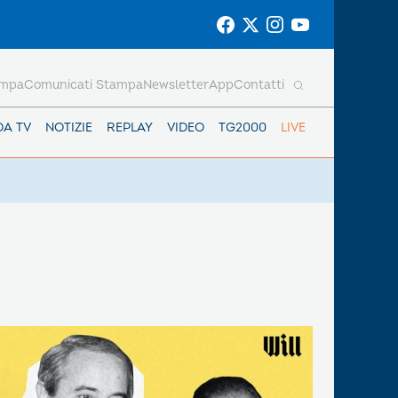
ampa
Comunicati Stampa
Newsletter
App
Contatti
DA TV
NOTIZIE
REPLAY
VIDEO
TG2000
LIVE