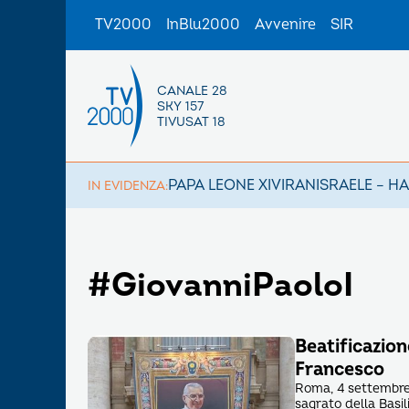
TV2000
InBlu2000
Avvenire
SIR
CANALE 28
SKY 157
TIVUSAT 18
PAPA LEONE XIV
IRAN
ISRAELE – H
IN EVIDENZA:
#GiovanniPaoloI
Beatificazion
Francesco
Roma, 4 settembre 
sagrato della Basi