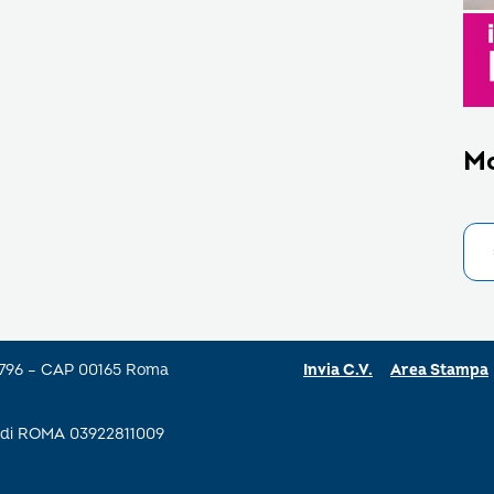
M
a 796 – CAP 00165 Roma
Invia C.V.
Area Stampa
se di ROMA 03922811009