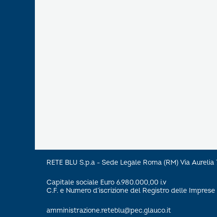
RETE BLU S.p.a - Sede Legale Roma (RM) Via Aureli
Capitale sociale Euro 6.980.000,00 i.v
C.F. e Numero d’iscrizione del Registro delle Impre
amministrazione.reteblu@pec.glauco.it