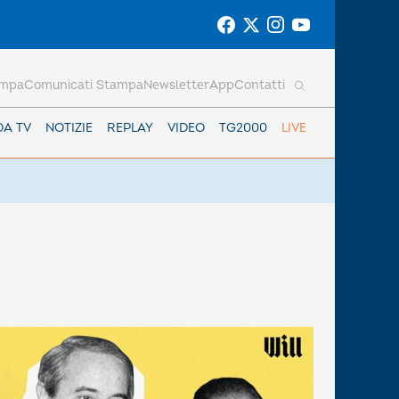
ampa
Comunicati Stampa
Newsletter
App
Contatti
DA TV
NOTIZIE
REPLAY
VIDEO
TG2000
LIVE