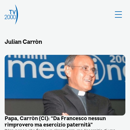
Julian Carròn
Papa, Carròn (Cl): “Da Francesco nessun
rimprovero ma esercizio paternità”