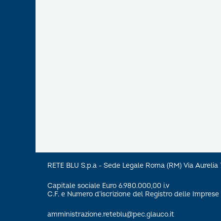
RETE BLU S.p.a - Sede Legale Roma (RM) Via Aureli
Capitale sociale Euro 6.980.000,00 i.v
C.F. e Numero d’iscrizione del Registro delle Impre
amministrazione.reteblu@pec.glauco.it