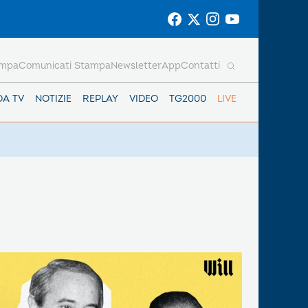
ampa
Comunicati Stampa
Newsletter
App
Contatti
DA TV
NOTIZIE
REPLAY
VIDEO
TG2000
LIVE