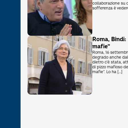
collaborazione su d
sofferenza è vedere
Roma, Bindi: 
mafie”
Roma, 16 settembre
degrado anche dal 
dietro c’è stata, a
di pizzo mafioso de
mafie”. Lo ha […]