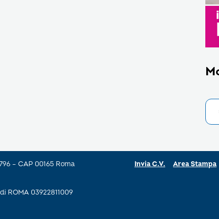
M
a 796 – CAP 00165 Roma
Invia C.V.
Area Stampa
se di ROMA 03922811009