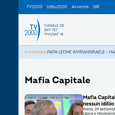
TV2000
InBlu2000
Avvenire
SIR
CANALE 28
SKY 157
TIVUSAT 18
PAPA LEONE XIV
IRAN
ISRAELE – H
IN EVIDENZA:
Mafia Capitale
Mafia Capita
nessun idilli
Roma, 29 settembre 
Libera e Movimento 