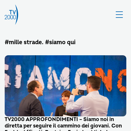
#mille strade. #siamo qui
TV2000 APPROFONDIMENTI – Siamo noi in
diretta per seguire il cammino dei giovani. Con