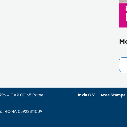
M
a 796 – CAP 00165 Roma
Invia C.V.
Area Stampa
se di ROMA 03922811009