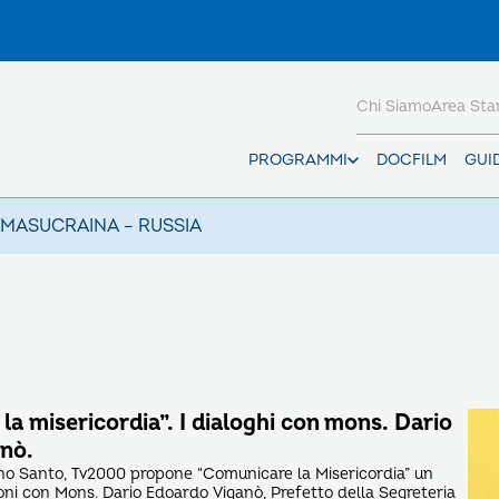
Chi Siamo
Area St
PROGRAMMI
DOCFILM
GUI
AMAS
UCRAINA – RUSSIA
a misericordia”. I dialoghi con mons. Dario
nò.
nno Santo, Tv2000 propone “Comunicare la Misericordia” un
ioni con Mons. Dario Edoardo Viganò, Prefetto della Segreteria