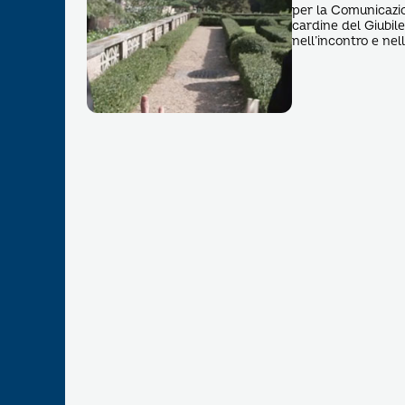
per la Comunicazio
cardine del Giubil
nell’incontro e ne