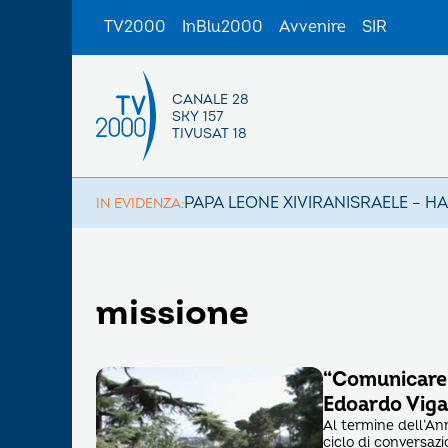
TV2000
InBlu2000
Avvenire
SIR
CANALE 28
SKY 157
TIVUSAT 18
PAPA LEONE XIV
IRAN
ISRAELE – H
IN EVIDENZA:
missione
“Comunicare l
Edoardo Viga
Al termine dell’A
ciclo di conversaz