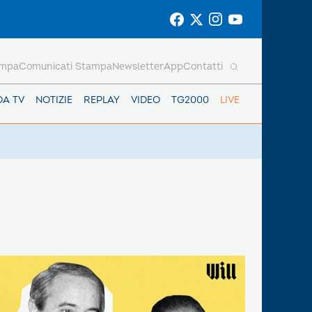
ampa
Comunicati Stampa
Newsletter
App
Contatti
DA TV
NOTIZIE
REPLAY
VIDEO
TG2000
LIVE