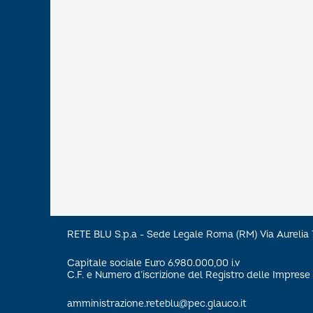
RETE BLU S.p.a - Sede Legale Roma (RM) Via Aureli
Capitale sociale Euro 6.980.000,00 i.v
C.F. e Numero d’iscrizione del Registro delle Impre
amministrazione.reteblu@pec.glauco.it