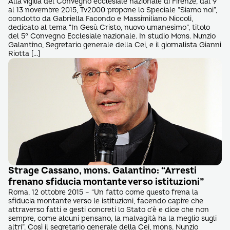
Alla vigilia del Convegno ecclesiale nazionale di Firenze, dal 9
al 13 novembre 2015, Tv2000 propone lo Speciale “Siamo noi”,
condotto da Gabriella Facondo e Massimiliano Niccoli,
dedicato al tema “In Gesù Cristo, nuovo umanesimo”, titolo
del 5° Convegno Ecclesiale nazionale. In studio Mons. Nunzio
Galantino, Segretario generale della Cei, e il giornalista Gianni
Riotta […]
Strage Cassano, mons. Galantino: “Arresti
frenano sfiducia montante verso istituzioni”
Roma, 12 ottobre 2015 – “Un fatto come questo frena la
sfiducia montante verso le istituzioni, facendo capire che
attraverso fatti e gesti concreti lo Stato c’è e dice che non
sempre, come alcuni pensano, la malvagità ha la meglio sugli
altri”. Così il segretario generale della Cei, mons. Nunzio