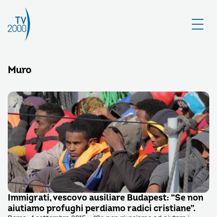
Muro
Immigrati, vescovo ausiliare Budapest: “Se non
aiutiamo profughi perdiamo radici cristiane”.