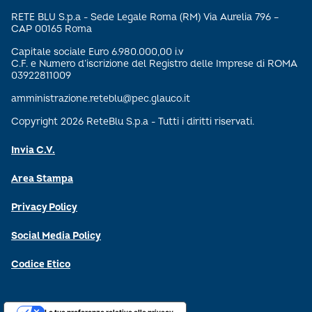
RETE BLU S.p.a - Sede Legale Roma (RM) Via Aurelia 796 –
CAP 00165 Roma
Capitale sociale Euro 6.980.000,00 i.v
C.F. e Numero d’iscrizione del Registro delle Imprese di ROMA
03922811009
amministrazione.reteblu@pec.glauco.it
Copyright 2026 ReteBlu S.p.a - Tutti i diritti riservati.
Invia C.V.
Area Stampa
Privacy Policy
Social Media Policy
Codice Etico
Le tue preferenze relative alla privacy