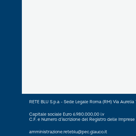
RETE BLU S.p.a - Sede Legale Roma (RM) Via Aureli
Capitale sociale Euro 6.980.000,00 i.v
C.F. e Numero d’iscrizione del Registro delle Impre
amministrazione.reteblu@pec.glauco.it