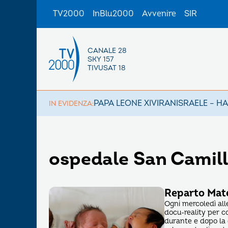
TV2000
InBlu2000
Avvenire
SIR
CANALE 28
SKY 157
TIVUSAT 18
PAPA LEONE XIV
IRAN
ISRAELE – H
IN EVIDENZA:
ospedale San Camil
Reparto Mate
Ogni mercoledì all
docu-reality per c
durante e dopo la 