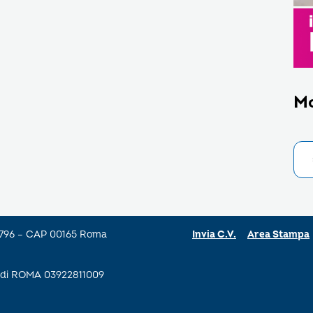
M
a 796 – CAP 00165 Roma
Invia C.V.
Area Stampa
se di ROMA 03922811009