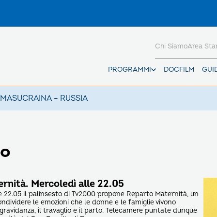
Chi Siamo
Area St
PROGRAMMI
DOCFILM
GUI
AMAS
UCRAINA – RUSSIA
lo
rnità. Mercoledì alle 22.05
e 22.05 il palinsesto di Tv2000 propone Reparto Maternità, un
ondividere le emozioni che le donne e le famiglie vivono
gravidanza, il travaglio e il parto. Telecamere puntate dunque