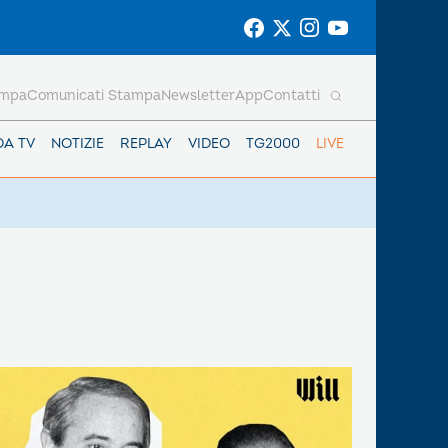
ampa
Comunicati Stampa
Newsletter
App
Contatti
DA TV
NOTIZIE
REPLAY
VIDEO
TG2000
LIVE