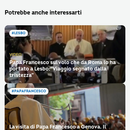
Potrebbe anche interessarti
#LESBO
VIDEO
Papa Francesco sul volo che da Roma lo ha
portato a Lesbo:”Viaggio segnato dalla
tristezza”
#PAPAFRANCESCO
La visita di Papa Francesco a Genova. Il