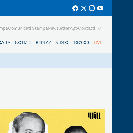
ampa
Comunicati Stampa
Newsletter
App
Contatti
DA TV
NOTIZIE
REPLAY
VIDEO
TG2000
LIVE