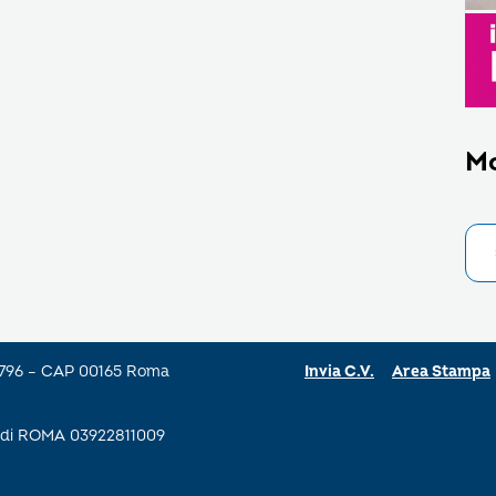
M
a 796 – CAP 00165 Roma
Invia C.V.
Area Stampa
se di ROMA 03922811009