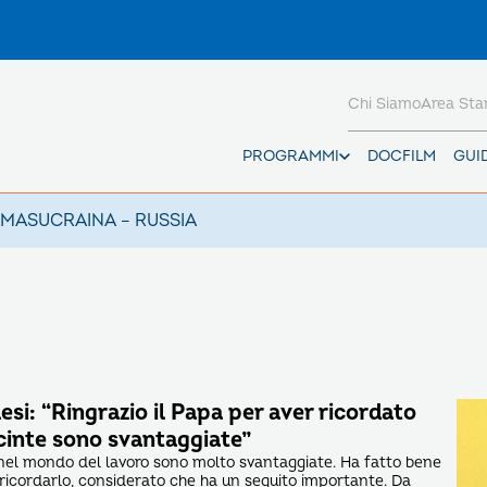
Chi Siamo
Area St
PROGRAMMI
DOCFILM
GUI
AMAS
UCRAINA – RUSSIA
esi: “Ringrazio il Papa per aver ricordato
cinte sono svantaggiate”
nel mondo del lavoro sono molto svantaggiate. Ha fatto bene
icordarlo, considerato che ha un seguito importante. Da