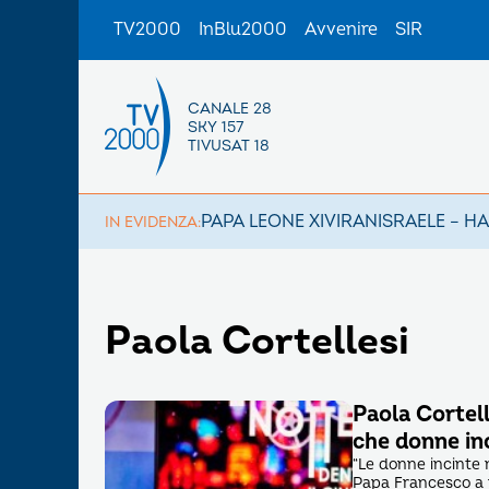
TV2000
InBlu2000
Avvenire
SIR
CANALE 28
SKY 157
TIVUSAT 18
PAPA LEONE XIV
IRAN
ISRAELE – H
IN EVIDENZA:
Paola Cortellesi
Paola Cortell
che donne in
“Le donne incinte 
Papa Francesco a r