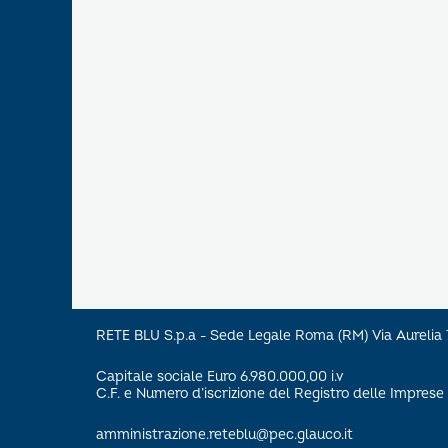
RETE BLU S.p.a - Sede Legale Roma (RM) Via Aureli
Capitale sociale Euro 6.980.000,00 i.v
C.F. e Numero d’iscrizione del Registro delle Impre
amministrazione.reteblu@pec.glauco.it