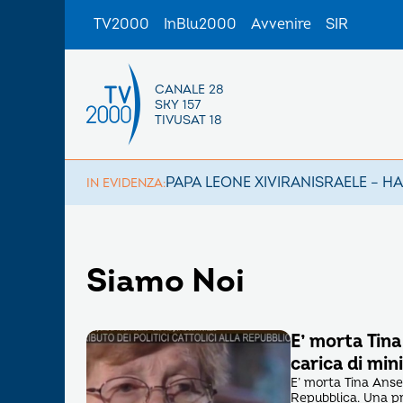
TV2000
InBlu2000
Avvenire
SIR
CANALE 28
SKY 157
TIVUSAT 18
PAPA LEONE XIV
IRAN
ISRAELE – H
IN EVIDENZA:
Siamo Noi
E’ morta Tina
carica di min
E’ morta Tina Ansel
Repubblica. Una pro