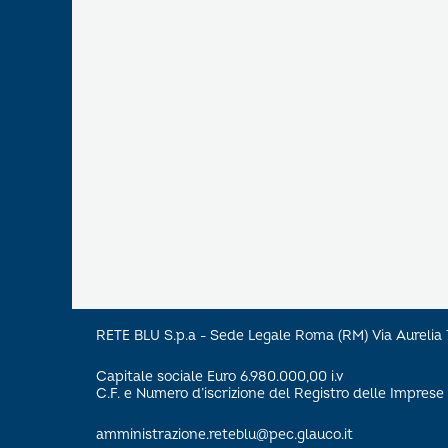
RETE BLU S.p.a - Sede Legale Roma (RM) Via Aureli
Capitale sociale Euro 6.980.000,00 i.v
C.F. e Numero d’iscrizione del Registro delle Impre
amministrazione.reteblu@pec.glauco.it