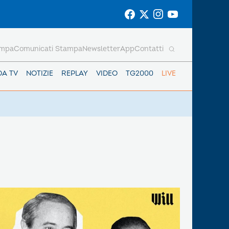
ampa
Comunicati Stampa
Newsletter
App
Contatti
DA TV
NOTIZIE
REPLAY
VIDEO
TG2000
LIVE