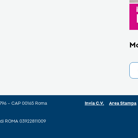
M
a 796 – CAP 00165 Roma
Invia C.V.
Area Stampa
se di ROMA 03922811009