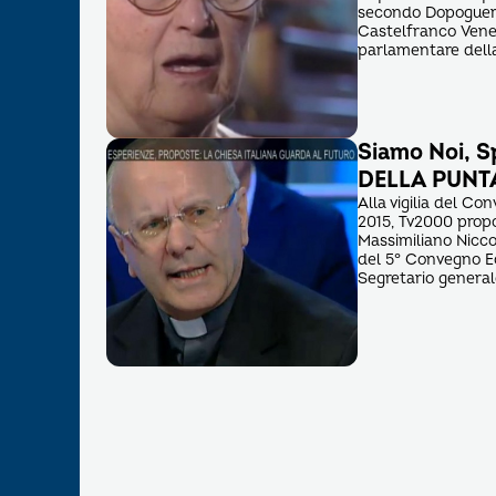
secondo Dopoguerra
Castelfranco Venet
parlamentare della
Siamo Noi, S
DELLA PUNT
Alla vigilia del Co
2015, Tv2000 propo
Massimiliano Nicco
del 5° Convegno Ec
Segretario generale