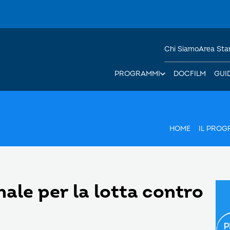
Chi Siamo
Area St
PROGRAMMI
DOCFILM
GUI
HOME
IL PRO
ale per la lotta contro