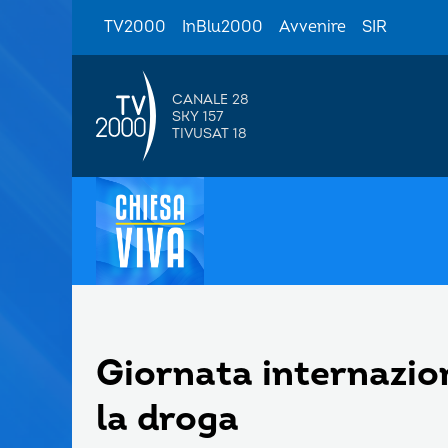
TV2000
InBlu2000
Avvenire
SIR
CANALE 28
SKY 157
TIVUSAT 18
Giornata internazion
la droga