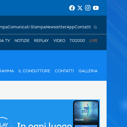
ampa
Comunicati Stampa
Newsletter
App
Contatti
DA TV
NOTIZIE
REPLAY
VIDEO
TG2000
LIVE
GRAMMA
IL CONDUTTORE
CONTATTI
GALLERIA