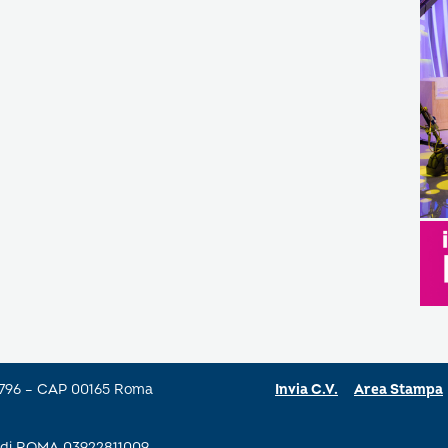
a 796 – CAP 00165 Roma
Invia C.V.
Area Stampa
se di ROMA 03922811009