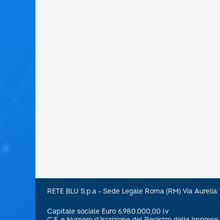
RETE BLU S.p.a - Sede Legale Roma (RM) Via Aureli
Capitale sociale Euro 6.980.000,00 i.v
C.F. e Numero d’iscrizione del Registro delle Impre