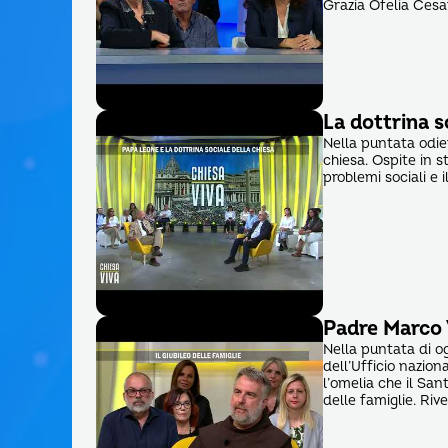
Grazia Ofelia Cesar
La dottrina s
Nella puntata odier
chiesa. Ospite in s
problemi sociali e 
Padre Marco V
Nella puntata di og
dell’Ufficio nazion
l’omelia che il Sa
delle famiglie. Ri