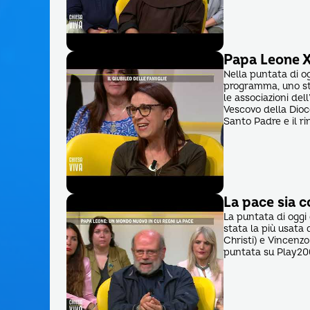
Papa Leone XI
Nella puntata di og
programma, uno str
le associazioni de
Vescovo della Dioce
Santo Padre e il ri
La pace sia c
La puntata di oggi 
stata la più usata
Christi) e Vincenz
puntata su Play20