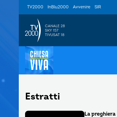
TV2000
InBlu2000
Avvenire
SIR
CANALE 28
SKY 157
TIVUSAT 18
Estratti
La preghiera