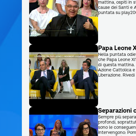
mattina, ospiti in 
cause dei Santi e 
puntata su play20
Papa Leone XI
Nella puntata odie
che Papa Leone XIV
di questa mattina.
Azione Cattolica e
Liberazione. Rived
Separazioni c
Sempre più separaz
profondi, soprattutt
sono le conseguenz
intervengono: Pompi