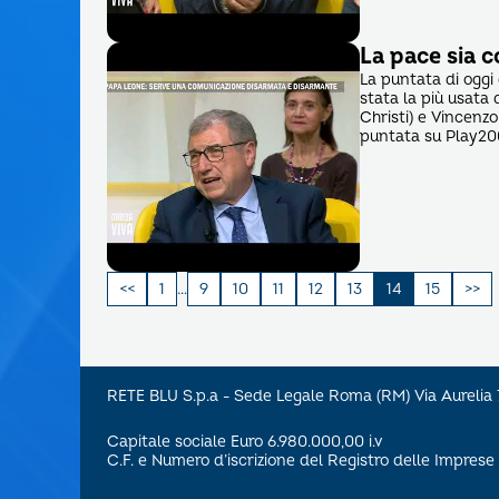
La pace sia c
La puntata di oggi 
stata la più usata
Christi) e Vincenz
puntata su Play20
Paginazione
1
…
9
10
11
12
13
14
15
degli
articoli
RETE BLU S.p.a - Sede Legale Roma (RM) Via Aureli
Capitale sociale Euro 6.980.000,00 i.v
C.F. e Numero d’iscrizione del Registro delle Impre