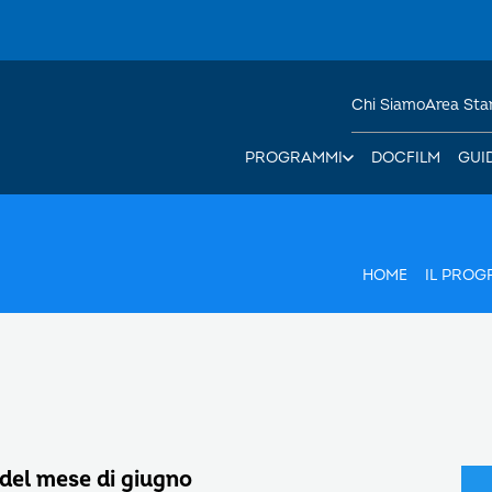
Chi Siamo
Area St
PROGRAMMI
DOCFILM
GUI
HOME
IL PRO
 del mese di giugno