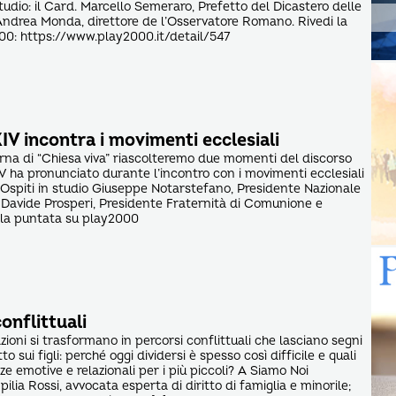
studio: il Card. Marcello Semeraro, Prefetto del Dicastero delle
Andrea Monda, direttore de l’Osservatore Romano. Rivedi la
00: https://www.play2000.it/detail/547
V incontra i movimenti ecclesiali
rna di “Chiesa viva” riascolteremo due momenti del discorso
 ha pronunciato durante l’incontro con i movimenti ecclesiali
 Ospiti in studio Giuseppe Notarstefano, Presidente Nazionale
 Davide Prosperi, Presidente Fraternità di Comunione e
i la puntata su play2000
onflittuali
ioni si trasformano in percorsi conflittuali che lasciano segni
o sui figli: perché oggi dividersi è spesso così difficile e quali
e emotive e relazionali per i più piccoli? A Siamo Noi
lia Rossi, avvocata esperta di diritto di famiglia e minorile;