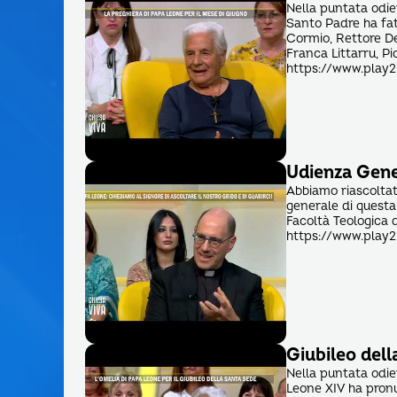
Nella puntata odier
Santo Padre ha fatt
Cormio, Rettore De
Franca Littarru, P
https://www.play2
Udienza Gene
Abbiamo riascoltat
generale di questa 
Facoltà Teologica 
https://www.play2
Giubileo del
Nella puntata odie
Leone XIV ha pronu