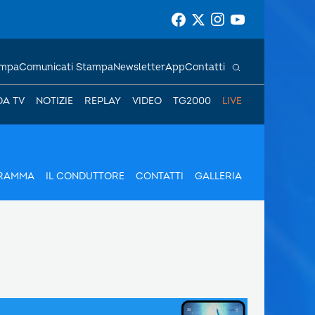
ampa
Comunicati Stampa
Newsletter
App
Contatti
DA TV
NOTIZIE
REPLAY
VIDEO
TG2000
LIVE
GRAMMA
IL CONDUTTORE
CONTATTI
GALLERIA