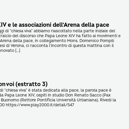
V e le associazioni dell’Arena della pace
gi di “chiesa viva” abbiamo riascoltato nella parte iniziale del
alcio del discorso che Papa Leone XIV ha fatto ai movimenti e
ll’Arena della pace, in collegamento Mons. Domenico Pompili
si di Verona, ci racconta l’incontro di questa mattina con il
nnovato […]
on voi (estratto 3)
di “chiesa viva” è stata dedicata alla pace, la parola pace è
 da Papa Leone XIV, ospiti in studio Don Renato Sacco (Pax
o Buonomo (Rettore Pontificia Università Urbaniana). Rivedi la
00 https://www.play2000.it/detail/547