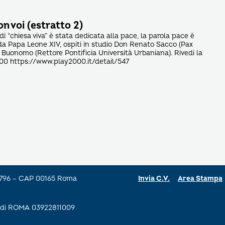
on voi (estratto 2)
di “chiesa viva” è stata dedicata alla pace, la parola pace è
 da Papa Leone XIV, ospiti in studio Don Renato Sacco (Pax
o Buonomo (Rettore Pontificia Università Urbaniana). Rivedi la
00 https://www.play2000.it/detail/547
a 796 – CAP 00165 Roma
Invia C.V.
Area Stampa
se di ROMA 03922811009