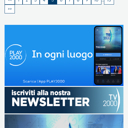
1
2
3
4
5
6
7
8
9
10
…
15
degli
articoli