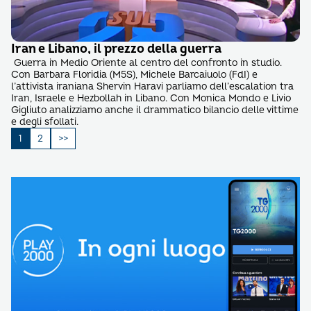
Iran e Libano, il prezzo della guerra
Guerra in Medio Oriente al centro del confronto in studio.
Con Barbara Floridia (M5S), Michele Barcaiuolo (FdI) e
l’attivista iraniana Shervin Haravi parliamo dell’escalation tra
Iran, Israele e Hezbollah in Libano. Con Monica Mondo e Livio
Gigliuto analizziamo anche il drammatico bilancio delle vittime
e degli sfollati.
Paginazione
1
2
degli
articoli