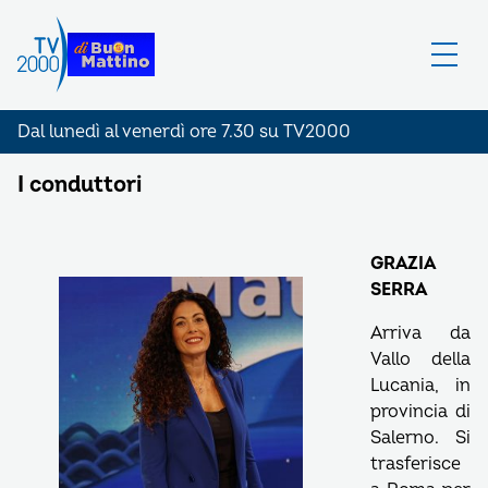
Dal lunedì al venerdì ore 7.30 su TV2000
I conduttori
GRAZIA
SERRA
Arriva da
Vallo della
Lucania, in
provincia di
Salerno. Si
trasferisce