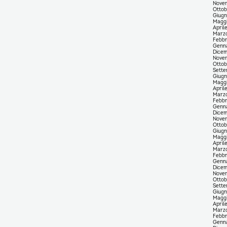
Nove
Ottob
Giug
Magg
April
Marz
Febbr
Genn
Dice
Nove
Ottob
Sett
Giug
Magg
April
Marz
Febbr
Genn
Dice
Nove
Ottob
Giug
Magg
April
Marz
Febbr
Genn
Dice
Nove
Ottob
Sett
Giug
Magg
April
Marz
Febbr
Genn