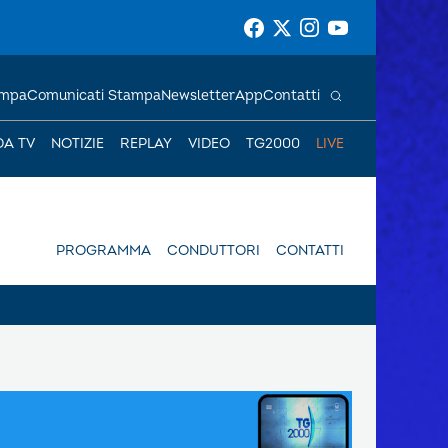
ampa
Comunicati Stampa
Newsletter
App
Contatti
DA TV
NOTIZIE
REPLAY
VIDEO
TG2000
LIVE
PROGRAMMA
CONDUTTORI
CONTATTI