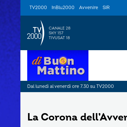
TV2000
InBlu2000
Avvenire
SIR
CANALE 28
SKY 157
TIVUSAT 18
Dal lunedì al venerdì ore 7.30 su TV2000
La Corona dell’Avve