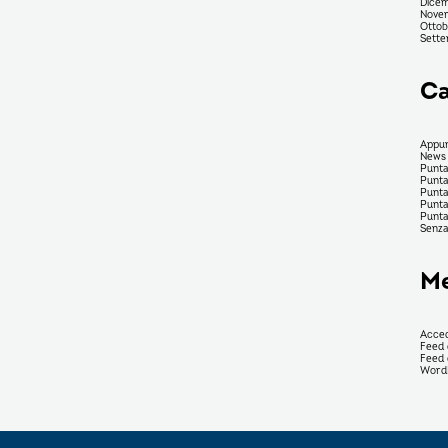
Dicem
Nove
Ottob
Sette
Ca
Appun
News
Punta
Punta
Punta
Punt
Punt
Senza
M
Acced
Feed 
Feed 
Word