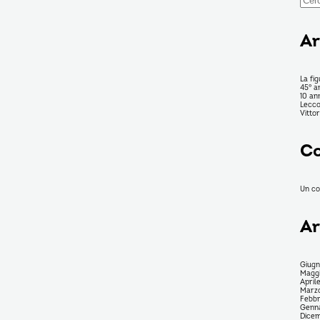
per:
Ar
La fig
45° a
10 an
Lecco
Vitto
Co
Un c
Ar
Giug
Magg
April
Marz
Febbr
Genn
Dice