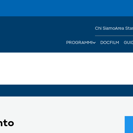
Chi Siamo
Area St
PROGRAMMI
DOCFILM
GUI
nto