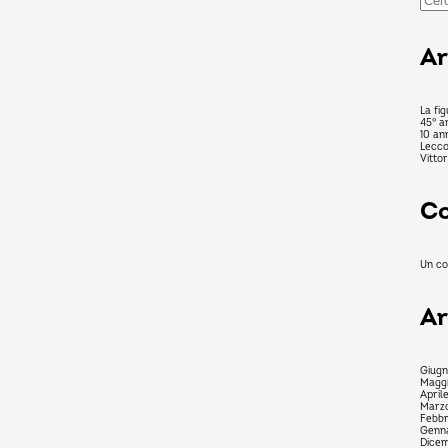
per:
Ar
La fig
45° a
10 an
Lecco
Vitto
Co
Un c
Ar
Giug
Magg
April
Marz
Febbr
Genn
Dice