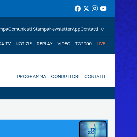
ampa
Comunicati Stampa
Newsletter
App
Contatti
DA TV
NOTIZIE
REPLAY
VIDEO
TG2000
LIVE
PROGRAMMA
CONDUTTORI
CONTATTI