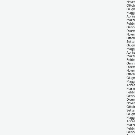
Nove
Ottob
Giug
Magg
April
Marz
Febbr
Genn
Dice
Nove
Ottob
Sett
Giug
Magg
April
Marz
Febbr
Genn
Dice
Nove
Ottob
Giug
Magg
April
Marz
Febbr
Genn
Dice
Nove
Ottob
Sett
Giug
Magg
April
Marz
Febbr
Genn