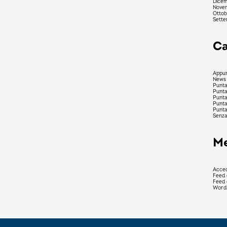
Dicem
Nove
Ottob
Sette
Ca
Appun
News
Punta
Punta
Punta
Punt
Punt
Senza
M
Acced
Feed 
Feed 
Word