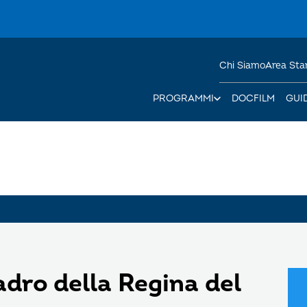
Chi Siamo
Area St
PROGRAMMI
DOCFILM
GUI
adro della Regina del