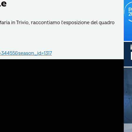
ue
ria in Trivio, raccontiamo l’esposizione del quadro
d=34455&season_id=1317