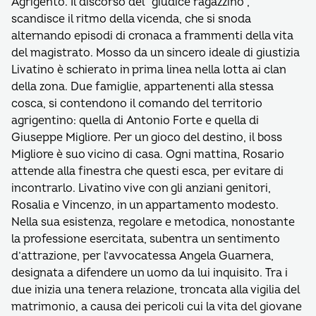
Agrigento. Il discorso del “giudice ragazzino”,
scandisce il ritmo della vicenda, che si snoda
alternando episodi di cronaca a frammenti della vita
del magistrato. Mosso da un sincero ideale di giustizia
Livatino è schierato in prima linea nella lotta ai clan
della zona. Due famiglie, appartenenti alla stessa
cosca, si contendono il comando del territorio
agrigentino: quella di Antonio Forte e quella di
Giuseppe Migliore. Per un gioco del destino, il boss
Migliore è suo vicino di casa. Ogni mattina, Rosario
attende alla finestra che questi esca, per evitare di
incontrarlo. Livatino vive con gli anziani genitori,
Rosalia e Vincenzo, in un appartamento modesto.
Nella sua esistenza, regolare e metodica, nonostante
la professione esercitata, subentra un sentimento
d’attrazione, per l’avvocatessa Angela Guarnera,
designata a difendere un uomo da lui inquisito. Tra i
due inizia una tenera relazione, troncata alla vigilia del
matrimonio, a causa dei pericoli cui la vita del giovane