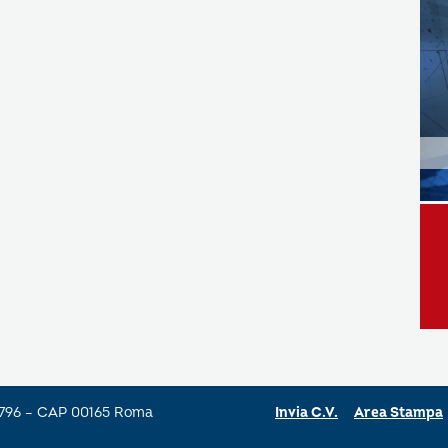
a 796 – CAP 00165 Roma
Invia C.V.
Area Stampa