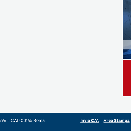
a 796 – CAP 00165 Roma
Invia C.V.
Area Stampa