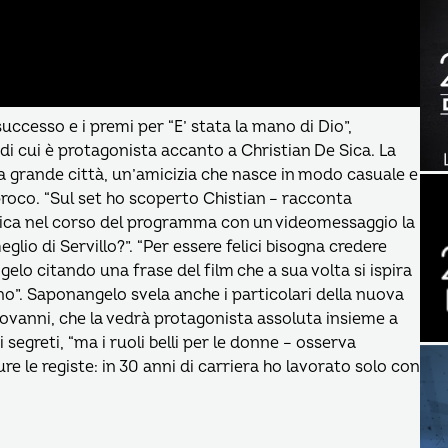
uccesso e i premi per “E’ stata la mano di Dio”,
 di cui è protagonista accanto a Christian De Sica. La
na grande città, un’amicizia che nasce in modo casuale e
roco. “Sul set ho scoperto Chistian – racconta
 Sica nel corso del programma con un videomessaggio la
glio di Servillo?”. “Per essere felici bisogna credere
gelo citando una frase del film che a sua volta si ispira
no”. Saponangelo svela anche i particolari della nuova
Giovanni, che la vedrà protagonista assoluta insieme a
 segreti, “ma i ruoli belli per le donne – osserva
le registe: in 30 anni di carriera ho lavorato solo con