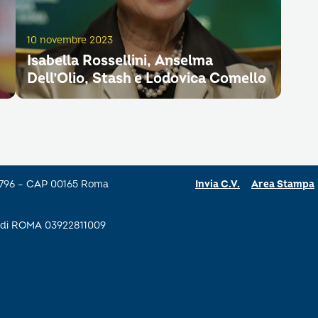
10 novembre 2023
Isabella Rossellini, Anselma
Dell’Olio, Stash e Lodovica Comello
a 796 – CAP 00165 Roma
Invia C.V.
Area Stampa
se di ROMA 03922811009