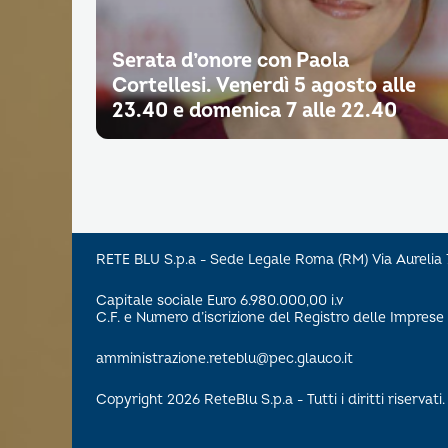
Serata d’onore con Paola
Cortellesi. Venerdì 5 agosto alle
23.40 e domenica 7 alle 22.40
RETE BLU S.p.a - Sede Legale Roma (RM) Via Aureli
Capitale sociale Euro 6.980.000,00 i.v
C.F. e Numero d’iscrizione del Registro delle Impre
amministrazione.reteblu@pec.glauco.it
Copyright 2026 ReteBlu S.p.a - Tutti i diritti riservati.