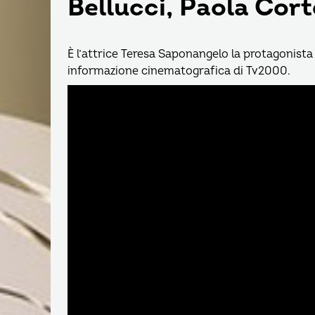
Bellucci, Paola Cort
È l’attrice Teresa Saponangelo la protagonista 
informazione cinematografica di Tv2000.