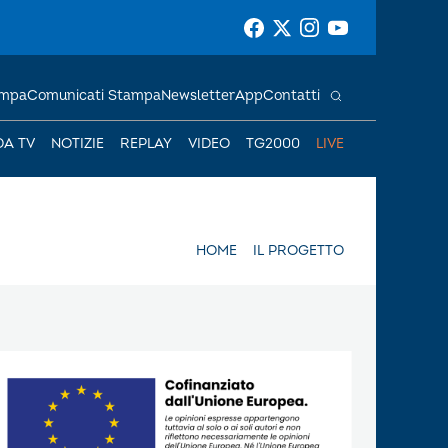
ampa
Comunicati Stampa
Newsletter
App
Contatti
DA TV
NOTIZIE
REPLAY
VIDEO
TG2000
LIVE
HOME
IL PROGETTO