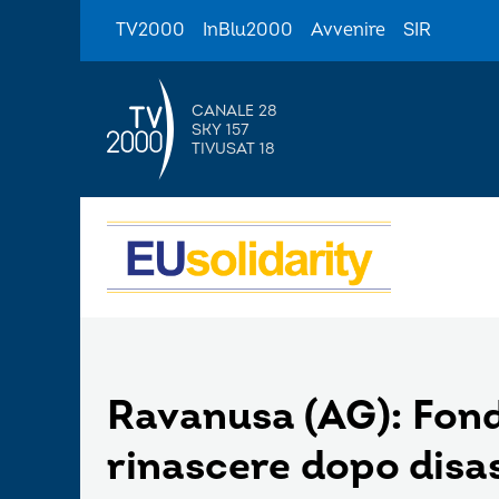
TV2000
InBlu2000
Avvenire
SIR
CANALE 28
SKY 157
TIVUSAT 18
Ravanusa (AG): Fond
rinascere dopo disa