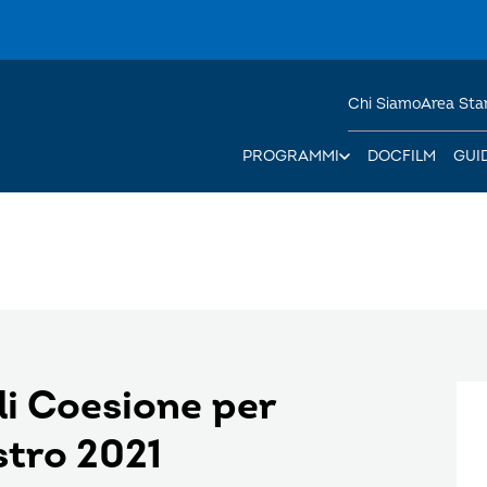
Chi Siamo
Area St
PROGRAMMI
DOCFILM
GUI
i Coesione per
stro 2021