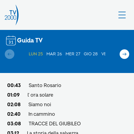
Guida TV
LUN 25
MAR 26
MER 27
GIO 28
VEN 29
SAB 30
00:43
Santo Rosario
01:09
l' ora solare
02:08
Siamo noi
02:40
In cammino
03:08
TRACCE DEL GIUBILEO
03:12
La storia della salvezza