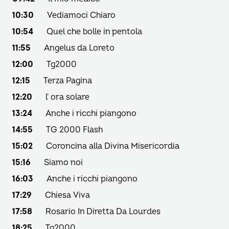
10:30
Vediamoci Chiaro
10:54
Quel che bolle in pentola
11:55
Angelus da Loreto
12:00
Tg2000
12:15
Terza Pagina
12:20
l' ora solare
13:24
Anche i ricchi piangono
14:55
TG 2000 Flash
15:02
Coroncina alla Divina Misericordia
15:16
Siamo noi
16:03
Anche i ricchi piangono
17:29
Chiesa Viva
17:58
Rosario In Diretta Da Lourdes
18:25
Tg2000