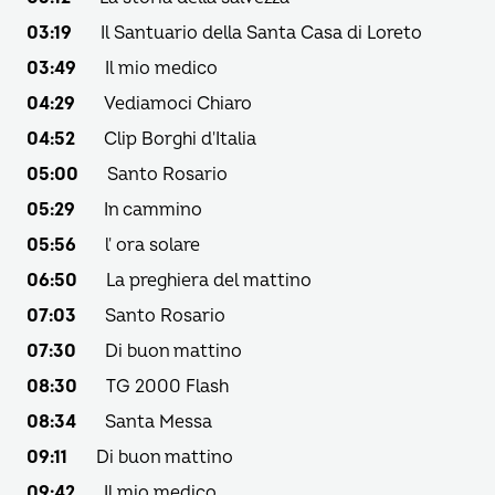
03:19
Il Santuario della Santa Casa di Loreto
03:49
Il mio medico
04:29
Vediamoci Chiaro
04:52
Clip Borghi d'Italia
05:00
Santo Rosario
05:29
In cammino
05:56
l' ora solare
06:50
La preghiera del mattino
07:03
Santo Rosario
07:30
Di buon mattino
08:30
TG 2000 Flash
08:34
Santa Messa
09:11
Di buon mattino
09:42
Il mio medico