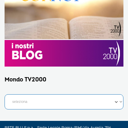
Mondo TV2000
RETE BLU S.p.a - Sede Legale Roma (RM) Via Aurelia 796 –