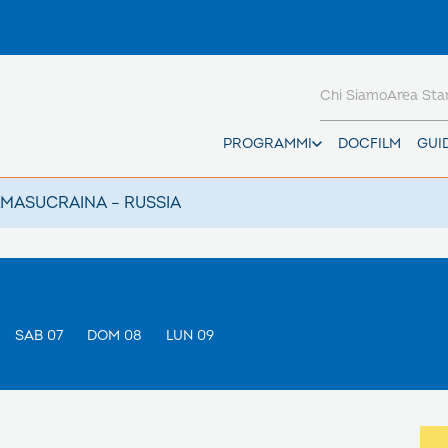
Chi Siamo
Area St
PROGRAMMI
DOCFILM
GUI
AMAS
UCRAINA – RUSSIA
SAB 07
DOM 08
LUN 09