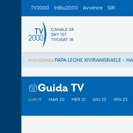
TV2000
InBlu2000
Avvenire
SIR
CANALE 28
SKY 157
TIVUSAT 18
PAPA LEONE XIV
IRAN
ISRAELE – H
IN EVIDENZA:
Guida TV
LUN 19
MAR 20
MER 21
GIO 22
VEN 23